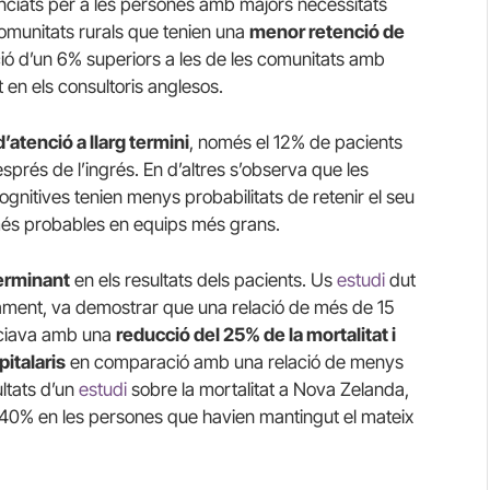
unciats per a les persones amb majors necessitats
omunitats rurals que tenien una
menor retenció de
ió d’un 6% superiors a les de les comunitats amb
 en els consultoris anglesos.
’atenció a llarg termini
, només el 12% de pacients
prés de l’ingrés. En d’altres s’observa que les
gnitives tenien menys probabilitats de retenir el seu
més probables en equips més grans.
erminant
en els resultats dels pacients. Us
estudi
dut
stament, va demostrar que una relació de més de 15
ociava amb una
reducció del 25% de la mortalitat i
italaris
en comparació amb una relació de menys
ltats d’un
estudi
sobre la mortalitat a Nova Zelanda,
 40% en les persones que havien mantingut el mateix