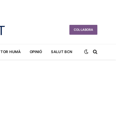
COL·LABORA
CTOR HUMÀ
OPINIÓ
SALUT BCN