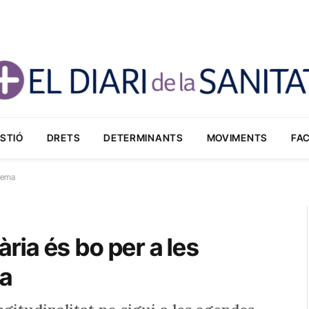
STIÓ
DRETS
DETERMINANTS
MOVIMENTS
FA
stema
ària és bo per a les
ma