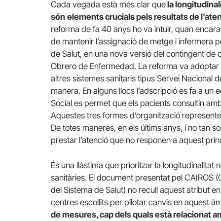
Cada vegada està més clar que
la longitudinali
són
elements crucials pels resultats de l’aten
reforma de fa 40 anys ho va intuir, quan encara no
de mantenir l’assignació de metge i infermera p
de Salut, en una nova versió del contingent de 
Obrero de Enfermedad. La reforma va adoptar e
altres sistemes sanitaris tipus Servei Nacional d
manera. En alguns llocs l’adscripció es fa a un e
Social es permet que els pacients consultin am
Aquestes tres formes d’organització representen 
De totes maneres, en els últims anys, i no tan so
prestar l’atenció que no responen a aquest princ
És una llàstima que prioritzar la longitudinalitat 
sanitàries. El document presentat pel CAIROS (
del Sistema de Salut) no recull aquest atribut en 
centres escollits per pilotar canvis en aquest à
de mesures, cap dels quals està relacionat amb 