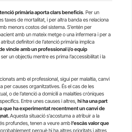
’atenció primària aporta clars beneficis
. Per un
les taxes de mortalitat, i per altra banda es relaciona
amb menors costos del sistema. S’entén per
un pacient amb un mateix metge o una infermera i per a
ribut definitori de l’atenció primària implica
 de vincle amb un professional i/o equip
ser un objectiu mentre es prima l’accessibilitat i la
cionats amb el professional, sigui per malaltia, canvi
enca per causes organitzatives. És el cas de les
ual, o de l’atenció a domicili a malalties cròniques
specífics. Entre unes causes i altres,
hi ha una part
na que ha experimentat recentment un canvi de
gnat.
Aquesta situació s’acostuma a atribuir a la
més profundes, tenen a veure amb
l’escàs valor que
,
probablement perquè hi ha altres prioritats i altres