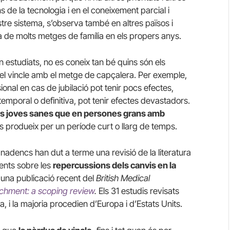
s de la tecnologia i en el coneixement parcial i
tre sistema, s’observa també en altres països i
a de molts metges de família en els propers anys.
en estudiats, no es coneix tan bé quins són els
 del vincle amb el metge de capçalera. Per exemple,
ional en cas de jubilació pot tenir pocs efectes,
emporal o definitiva, pot tenir efectes devastadors.
es joves sanes que en persones grans amb
 es produeix per un període curt o llarg de temps.
nadencs han dut a terme una revisió de la literatura
tents sobre les
repercussions dels canvis en la
una publicació recent del
British Medical
achment: a scoping review
.
Els 31 estudis revisats
va, i la majoria procedien d’Europa i d’Estats Units.