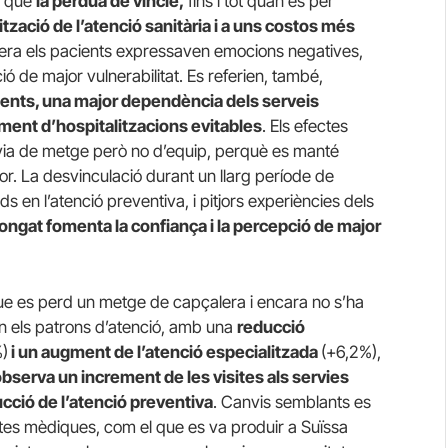
en que
la pèrdua de vincle,
fins i tot quan és per
ització de l’atenció sanitària i a uns costos més
era els pacients expressaven emocions negatives,
 de major vulnerabilitat. Es referien, també,
caments, una major dependència dels serveis
ement d’hospitalitzacions evitables
. Els efectes
nvia de metge però no d’equip, perquè es manté
tor. La desvinculació durant un llarg període de
ds en l’atenció preventiva, i pitjors experiències dels
longat fomenta la confiança i la percepció de major
e es perd un metge de capçalera i encara no s’ha
n els patrons d’atenció, amb una
reducció
%)
i un augment de l’atenció especialitzada
(+6,2%),
observa un increment de les visites als servies
ducció de l’atenció preventiva
. Canvis semblants es
es mèdiques, com el que es va produir a Suïssa