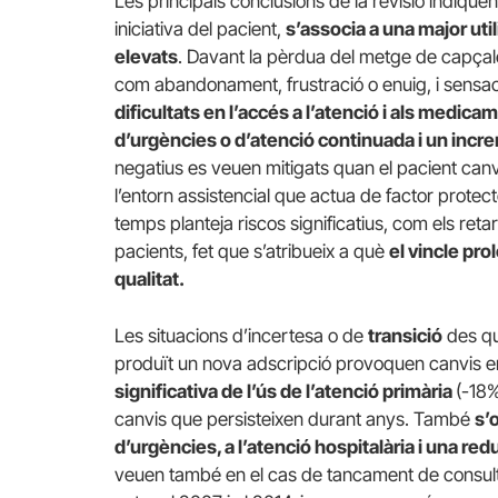
Les principals conclusions de la revisió indiqu
iniciativa del pacient,
s’associa a una major util
elevats
. Davant la pèrdua del metge de capçal
com abandonament, frustració o enuig, i sensació
dificultats en l’accés a l’atenció i als medi
d’urgències o d’atenció continuada i un incr
negatius es veuen mitigats quan el pacient ca
l’entorn assistencial que actua de factor protec
temps planteja riscos significatius, com els retar
pacients, fet que s’atribueix a què
el vincle pro
qualitat.
Les situacions d’incertesa o de
transició
des qu
produït un nova adscripció provoquen canvis e
significativa de l’ús de l’atenció primària
(-18
canvis que persisteixen durant anys. També
s’
d’urgències, a l’atenció hospitalària i una re
veuen també en el cas de tancament de consult