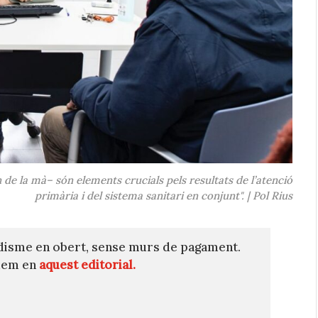
n de la mà– són elements crucials pels resultats de l’atenció
primària i del sistema sanitari en conjunt". | Pol Rius
disme en obert, sense murs de pagament.
quem en
aquest editorial.