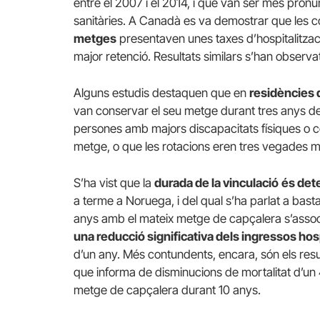
entre el 2007 i el 2014, i que van ser més pron
sanitàries. A Canadà es va demostrar que les c
metges
presentaven unes taxes d’hospitalitzac
major retenció. Resultats similars s’han observat
Alguns estudis destaquen que en
residències d
van conservar el seu metge durant tres anys des
persones amb majors discapacitats físiques o co
metge, o que les rotacions eren tres vegades 
S’ha vist que la
durada de la vinculació
és det
a terme a Noruega, i del qual s’ha parlat a ba
anys amb el mateix metge de capçalera s’ass
una reducció significativa dels ingressos hosp
d’un any. Més contundents, encara, són els resu
que informa de disminucions de mortalitat d’un
metge de capçalera durant 10 anys.