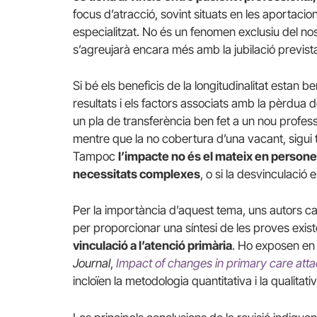
focus d’atracció, sovint situats en les aportacion
especialitzat. No és un fenomen exclusiu del nos
s’agreujarà encara més amb la jubilació previst
Si bé els beneficis de la longitudinalitat estan b
resultats i els factors associats amb la pèrdua
un pla de transferència ben fet a un nou profess
mentre que la no cobertura d’una vacant, sigui t
Tampoc
l’impacte no és el mateix en person
necessitats complexes
, o si la desvinculació
Per la importància d’aquest tema, uns autors ca
per proporcionar una síntesi de les proves exis
vinculació a l’atenció primària
. Ho exposen en 
Journal
,
Impact of changes in primary care att
incloïen la metodologia quantitativa i la qualitati