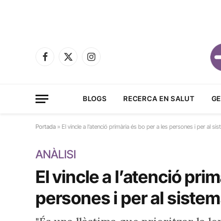
Facebook
X
Instagram
(Twitter)
BLOGS
RECERCA EN SALUT
GE
Portada
»
El vincle a l’atenció primària és bo per a les persones i per al si
ANÀLISI
El vincle a l’atenció prim
persones i per al siste