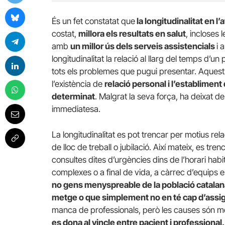
És un fet constatat que
la longitudinalitat en l
costat,
millora els resultats en salut
, incloses 
amb
un millor ús dels serveis assistencials
i 
longitudinalitat la relació al llarg del temps d’
tots els problemes que pugui presentar. Aquest at
l’existència de
relació personal i l’establiment
determinat
. Malgrat la seva força, ha deixat de 
immediatesa.
La longitudinalitat es pot trencar per motius rela
de lloc de treball o jubilació. Així mateix, es tr
consultes dites d’urgències dins de l’horari habit
complexes o a final de vida, a càrrec d’equips e
no gens menyspreable de la població catala
metge o que simplement no en té cap d’assi
manca de professionals, però les causes són 
es dona al vincle entre pacient i professional