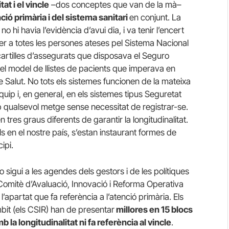
tat i el vincle
–dos conceptes que van de la mà–
ció primària i del sistema sanitari
en conjunt. La
 hi havia l’evidència d’avui dia, i va tenir l’encert
er a totes les persones ateses pel Sistema Nacional
cartilles d’assegurats que disposava el Seguro
l model de llistes de pacients que imperava en
e Salut. No tots els sistemes funcionen de la mateixa
quip i, en general, en els sistemes tipus Seguretat
b qualsevol metge sense necessitat de registrar-se.
tres graus diferents de garantir la longitudinalitat.
ls en el nostre país, s’estan instaurant formes de
ipi.
no sigui a les agendes dels gestors i de les polítiques
Comitè d’Avaluació, Innovació i Reforma Operativa
l’apartat que fa referència a l’atenció primària. Els
mbit (els CSIR) han de presentar
millores en 15 blocs
la longitudinalitat ni fa referència al vincle
.