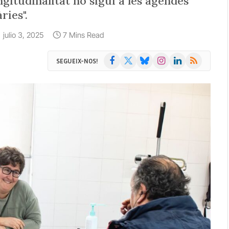
ngitudinalitat no sigui a les agendes
ries".
julio 3, 2025
7 Mins Read
Facebook
X
Bluesky
Instagram
LinkedIn
RSS
SEGUEIX-NOS!
(Twitter)