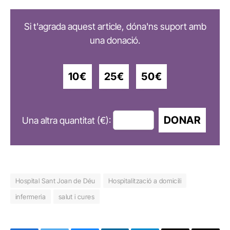
Si t'agrada aquest article, dóna'ns suport amb
una donació.
10€
25€
50€
DONAR
Una altra quantitat (€):
Hospital Sant Joan de Déu
Hospitalització a domicili
infermeria
salut i cures