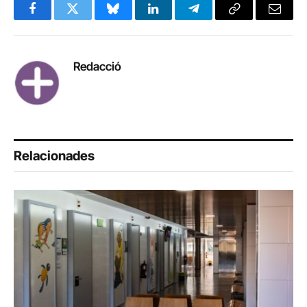
Facebook
Twitter
Bluesky
LinkedIn
Telegram
Copy
Email
Link
Redacció
Relacionades