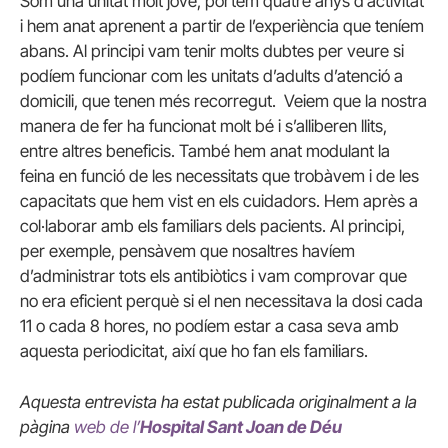
Som una unitat molt jove, portem quatre anys d’activitat
i hem anat aprenent a partir de l’experiència que teníem
abans. Al principi vam tenir molts dubtes per veure si
podíem funcionar com les unitats d’adults d’atenció a
domicili, que tenen més recorregut. Veiem que la nostra
manera de fer ha funcionat molt bé i s’alliberen llits,
entre altres beneficis. També hem anat modulant la
feina en funció de les necessitats que trobàvem i de les
capacitats que hem vist en els cuidadors. Hem après a
col·laborar amb els familiars dels pacients. Al principi,
per exemple, pensàvem que nosaltres havíem
d’administrar tots els antibiòtics i vam comprovar que
no era eficient perquè si el nen necessitava la dosi cada
11 o cada 8 hores, no podíem estar a casa seva amb
aquesta periodicitat, així que ho fan els familiars.
Aquesta entrevista ha estat publicada originalment a la
pàgina
web de l’
Hospital Sant Joan de Déu