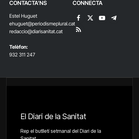
CONTACTA'NS
CONNECTA
Estel Huguet
Facebook
X
YouTube
Telegram
ehuguet
@periodismeplural.cat
(Twitter)
redaccio@diarisanitat.cat
RSS
Telèfon:
932 311 247