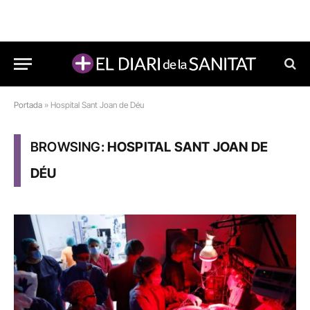
Portada
»
Hospital Sant Joan de Déu
BROWSING:
HOSPITAL SANT JOAN DE
DÉU