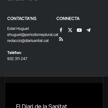
CONTACTA'NS
CONNECTA
Estel Huguet
Facebook
X
YouTube
Telegram
ehuguet
@periodismeplural.cat
(Twitter)
redaccio@diarisanitat.cat
RSS
Telèfon:
932 311 247