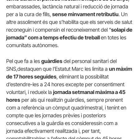
embarassades, lactància natural i reducció de jornada
per a la cura de fills,
sense minvament retributiu
. Un
altre assoliment és que s’habilita que els serveis de salut
reconeguin i compensin el reconeixement del “
solapi de
jornada” com a temps efectiu de treball
en totes les
comunitats autònomes.
Pel que fa a les
guàrdies
del personal sanitari del
SNS,destaquen que l’Estatut Marc les limita a
un màxim
de 17 hores seguides
, eliminant la possibilitat
d’estendre-les a 24 hores excepte per consentiment
voluntari, i redueix la
jornada setmanal màxima a 45
hores
per als qui realitzin guàrdies, sempre prenent
com a referència un còmput quadrimestral, i tenint en
compte que les jornades prèvies i posteriors
consecutives a la guàrdia es consideressin com a
jornada efectivament realitzada i, per tant,
comptabilitzables a l’efecte del còmput de 45 hores