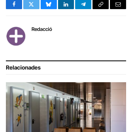
Facebook
Twitter
Bluesky
LinkedIn
Telegram
Copy
Email
Link
Redacció
Relacionades