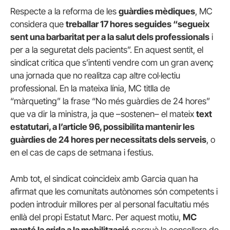
Respecte a la reforma de les
guàrdies mèdiques
, MC
considera que
treballar 17 hores seguides “segueix
sent una barbaritat per a la salut dels professionals
i
per a la seguretat dels pacients”. En aquest sentit, el
sindicat critica que s’intenti vendre com un gran avenç
una jornada que no realitza cap altre col·lectiu
professional. En la mateixa línia, MC titlla de
“màrqueting” la frase “No més guàrdies de 24 hores”
que va dir la ministra, ja que –sostenen– el mateix
text
estatutari, a l’article 96, possibilita mantenir les
guàrdies de 24 hores per necessitats dels serveis
, o
en el cas de caps de setmana i festius.
Amb tot, el sindicat coincideix amb Garcia quan ha
afirmat que les comunitats autònomes són competents i
poden introduir millores per al personal facultatiu més
enllà del propi Estatut Marc. Per aquest motiu,
MC