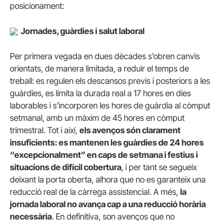
posicionament:
Jornades, guàrdies i salut laboral
Per primera vegada en dues dècades s’obren canvis
orientats, de manera limitada, a reduir el temps de
treball: es regulen els descansos previs i posteriors a les
guàrdies, es limita la durada real a 17 hores en dies
laborables i s’incorporen les hores de guàrdia al còmput
setmanal, amb un màxim de 45 hores en còmput
trimestral. Tot i així,
els avenços són clarament
insuficients: es mantenen les guàrdies de 24 hores
“excepcionalment” en caps de setmana i festius i
situacions de difícil cobertura
, i per tant se segueix
deixant la porta oberta, alhora que no es garanteix una
reducció real de la càrrega assistencial. A més,
la
jornada laboral no avança cap a una reducció horària
necessària
. En definitiva, son avenços que no