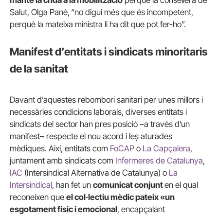
manté la crida a la mobilització
perquè la consellera de
Salut, Olga Pané,
“no digui més que és incompetent,
perquè la mateixa ministra li ha dit que pot fer-ho”.
Manifest d’entitats i sindicats minoritaris
de la sanitat
Davant d’aquestes rebombori sanitari per unes millors i
necessàries condicions laborals, diverses entitats i
sindicats del sector han pres posició –a través d’un
manifest– respecte el nou acord i leș aturades
mèdiques. Així, entitats com
FoCAP
o
La Capçalera
,
juntament amb sindicats com
Infermeres de Catalunya
,
IAC
(Intersindical Alternativa de Catalunya) o
La
Intersindical
, han fet un
comunicat conjunt
en el qual
reconeixen que
el col·lectiu mèdic pateix «un
esgotament físic i emocional
, encapçalant