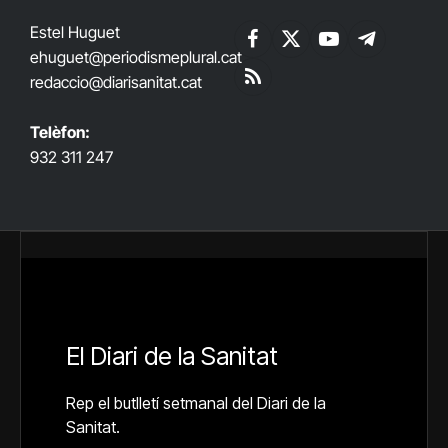
Estel Huguet
Facebook
X
YouTube
Telegram
ehuguet
@periodismeplural.cat
(Twitter)
redaccio@diarisanitat.cat
RSS
Telèfon:
932 311 247