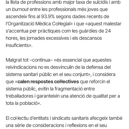
la llista de professions amb major taxa de suïcidis i amb
un
burnout
entre les professionals més joves que
ascendeix fins al 93.9% segons dades recents de
l’Organització Mèdica Coŀlegial» i que «aquest malestar
s’accentua per pràctiques com les guàrdies de 24
hores, les jornades excessives i els descansos
insuficients».
Malgrat tot –continua– «és essencial que aquestes
reivindicacions no es desvinculin de la defensa del
sistema sanitari públic en el seu conjunt», i considera
que «
calen respostes coŀlectives
que reforcin el
sistema públic, evitin la fragmentació entre
treballadores i garanteixin una atenció de qualitat per a
tota la població».
El col·lectiu d’entitats i sindicats sanitaris afecgeix també
una sèrie de consideracions i reflexions en el seu