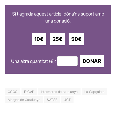
Si t'agrada aquest article, dóna'ns suport amb
una donació.
10€
25€
50€
DONAR
Una altra quantitat (€):
CCOO
FoCAP
infermeres de catalunya
La Capçalera
Metges de Catalunya
SATSE
UGT