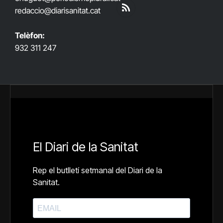
(Twitter)
redaccio@diarisanitat.cat
RSS
Telèfon:
932 311 247