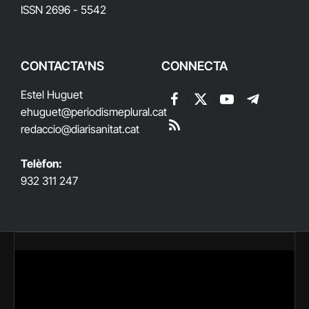
ISSN 2696 - 5542
CONTACTA'NS
CONNECTA
Estel Huguet
Facebook
X
YouTube
Telegram
ehuguet
@periodismeplural.cat
(Twitter)
redaccio@diarisanitat.cat
RSS
Telèfon:
932 311 247