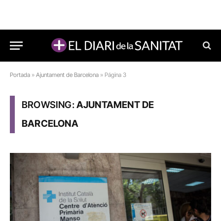
Portada
»
Ajuntament de Barcelona
»
Página 3
BROWSING:
AJUNTAMENT DE
BARCELONA