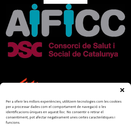
Per a oferir les millors experiències, utilitzem tecnologies com les cookies
per a processar dades com el comportament de navegació o les
identificacions úniques en aquest lloc. No consentir o retirar el
consentiment, pot afectar negativament unes certes característiques i
funcions.