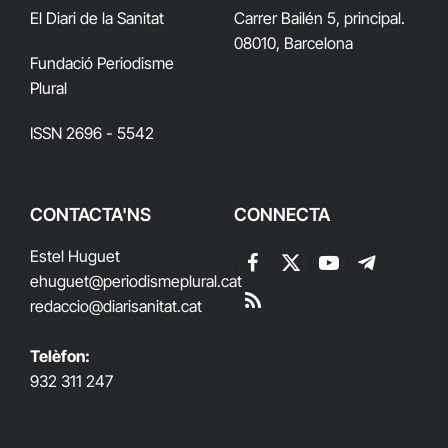
El Diari de la Sanitat
Carrer Bailén 5, principal.
08010, Barcelona
Fundació Periodisme
Plural
ISSN 2696 - 5542
CONTACTA'NS
CONNECTA
Estel Huguet
Facebook
X
YouTube
Telegram
ehuguet
@periodismeplural.cat
(Twitter)
redaccio@diarisanitat.cat
RSS
Telèfon:
932 311 247