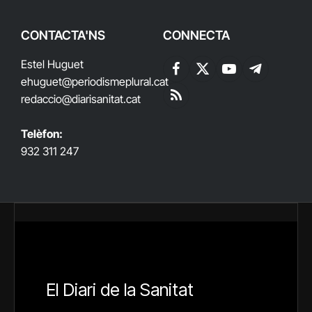
CONTACTA'NS
CONNECTA
Estel Huguet
Facebook
X
YouTube
Telegram
ehuguet
@periodismeplural.cat
(Twitter)
redaccio@diarisanitat.cat
RSS
Telèfon:
932 311 247