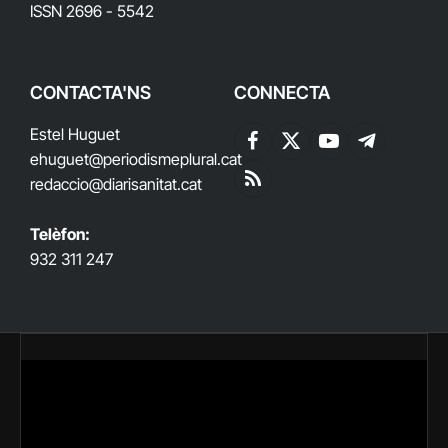
ISSN 2696 - 5542
CONTACTA'NS
CONNECTA
Estel Huguet
Facebook
X
YouTube
Telegram
ehuguet
@periodismeplural.cat
(Twitter)
redaccio@diarisanitat.cat
RSS
Telèfon:
932 311 247