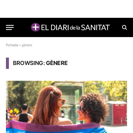
Portada
»
gènere
BROWSING:
GÈNERE