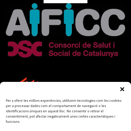
Per a oferir les millors experiències, utilitzem tecnologies com les cookies
per a processar dades com el comportament de navegació o les
identificacions úniques en aquest lloc. No consentir o retirar el
consentiment, pot afectar negativament unes certes característiques i
funcions.