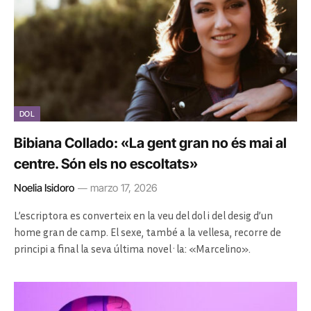
DOL
Bibiana Collado: «La gent gran no és mai al
centre. Són els no escoltats»
Noelia Isidoro
marzo 17, 2026
L’escriptora es converteix en la veu del dol i del desig d’un
home gran de camp. El sexe, també a la vellesa, recorre de
principi a final la seva última novel·la: «Marcelino».