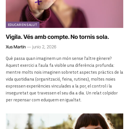
EDUCAR EN SALUT
Vigila. Vés amb compte. No tornis sola.
Xus Martín
junio 2, 2026
Què passa quan imaginem un món sense l’altre gènere?
Aquest exercici a l’aula fa visible una diferència profunda:
mentre molts nois imaginen sobretot aspectes pràctics de la
vida quotidiana (organització, feina, rutines), moltes noies
expressen experiències vinculades a la por, el control i la
inseguretat que travessen el seu dia a dia. Un relat colpidor
per repensar com eduquem en igualtat.