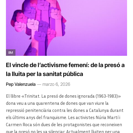
8M
El vincle de l’activisme femení: de la presó a
la lluita per la sanitat pública
Pep Valenzuela
marzo 6, 2026
El llibre «Trinitat. La presó de dones ignorada (1963-1983)»
dona veu a una quarentena de dones que van viure la
repressió penitenciària contra les dones a Catalunya durant
els últims anys del franquisme. Les activistes Núria Martí i
Carmen Roca són dues de les protagonistes que reconeixen
que la presó no les va silenciar. Actualment lluiten per una