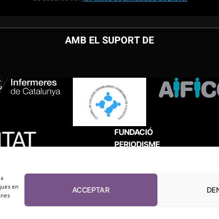
AMB EL SUPORT DE
FUNDACIÓ
PERIODISME
PLURAL
 a
ques en
ACCEPTAR
DE
unes