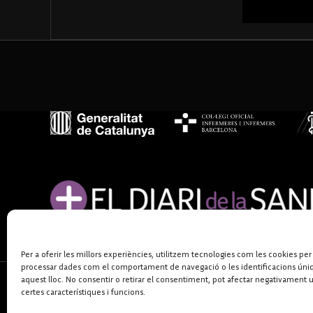
Per a oferir les millors experiències, utilitzem tecnologies com les cookies per
processar dades com el comportament de navegació o les identificacions úni
aquest lloc. No consentir o retirar el consentiment, pot afectar negativament 
certes característiques i funcions.