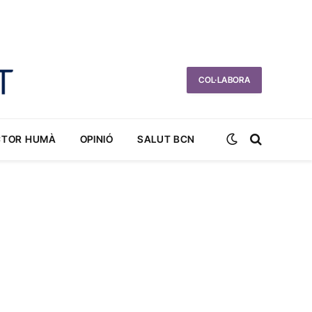
COL·LABORA
CTOR HUMÀ
OPINIÓ
SALUT BCN