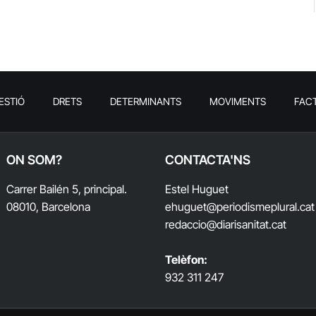
ESTIÓ
DRETS
DETERMINANTS
MOVIMENTS
FAC
ON SOM?
CONTACTA'NS
Carrer Bailén 5, principal.
Estel Huguet
08010, Barcelona
ehuguet
@periodismeplural.cat
redaccio@diarisanitat.cat
Telèfon:
932 311 247