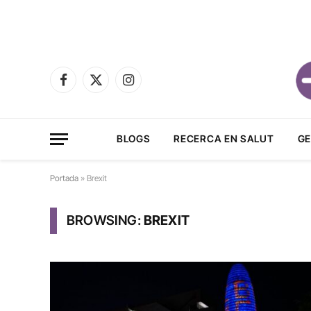
Facebook
X
Instagram
(Twitter)
BLOGS
RECERCA EN SALUT
GE
Portada
»
Brexit
BROWSING:
BREXIT