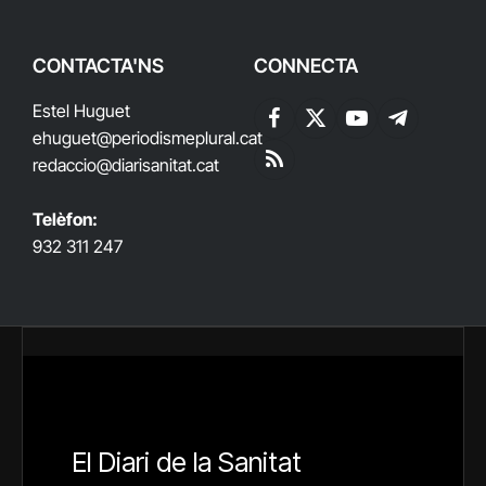
CONTACTA'NS
CONNECTA
Estel Huguet
Facebook
X
YouTube
Telegram
ehuguet
@periodismeplural.cat
(Twitter)
redaccio@diarisanitat.cat
RSS
Telèfon:
932 311 247