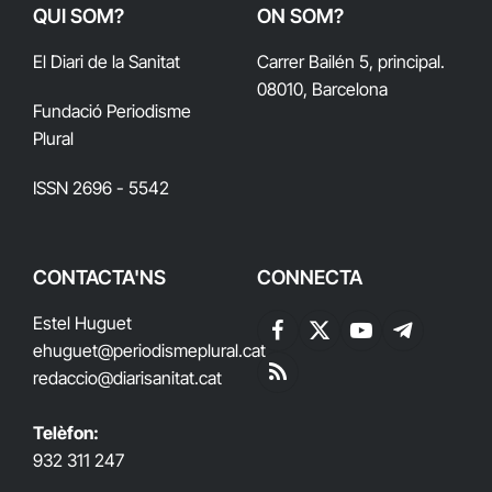
QUI SOM?
ON SOM?
El Diari de la Sanitat
Carrer Bailén 5, principal.
08010, Barcelona
Fundació Periodisme
Plural
ISSN 2696 - 5542
CONTACTA'NS
CONNECTA
Estel Huguet
Facebook
X
YouTube
Telegram
ehuguet
@periodismeplural.cat
(Twitter)
redaccio@diarisanitat.cat
RSS
Telèfon:
932 311 247