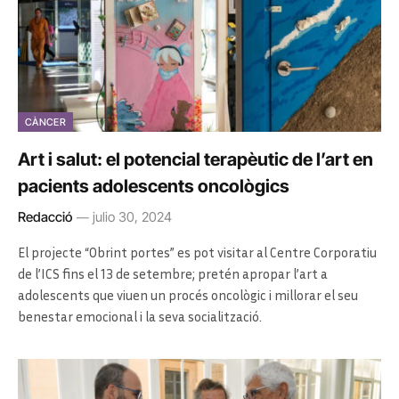
CÀNCER
Art i salut: el potencial terapèutic de l’art en
pacients adolescents oncològics
Redacció
julio 30, 2024
El projecte “Obrint portes” es pot visitar al Centre Corporatiu
de l’ICS fins el 13 de setembre; pretén apropar l’art a
adolescents que viuen un procés oncològic i millorar el seu
benestar emocional i la seva socialització.