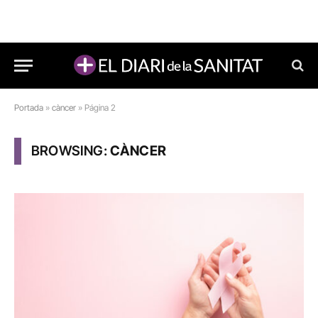
Portada
»
càncer
»
Página 2
BROWSING:
CÀNCER