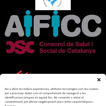
Per a oferir les millors experiències, utilitzem tecnologies com les cookies
per a processar dades com el comportament de navegació o les
identificacions úniques en aquest lloc. No consentir o retirar el
consentiment, pot afectar negativament unes certes característiques i
funcions.