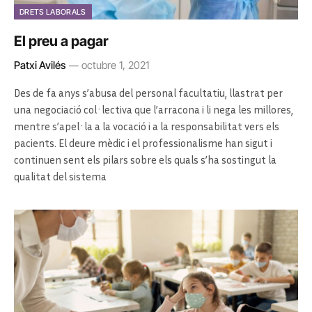
DRETS LABORALS
El preu a pagar
Patxi Avilés
octubre 1, 2021
Des de fa anys s’abusa del personal facultatiu, llastrat per
una negociació col·lectiva que l’arracona i li nega les millores,
mentre s’apel·la a la vocació i a la responsabilitat vers els
pacients. El deure mèdic i el professionalisme han sigut i
continuen sent els pilars sobre els quals s’ha sostingut la
qualitat del sistema