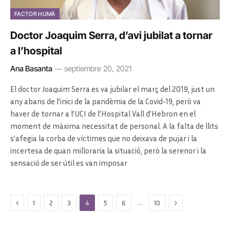
FACTOR HUMÀ
Doctor Joaquim Serra, d’avi jubilat a tornar
a l’hospital
Ana Basanta
septiembre 20, 2021
El doctor Joaquim Serra es va jubilar el març del 2019, just un
any abans de l’inici de la pandèmia de la Covid-19, però va
haver de tornar a l’UCI de l’Hospital Vall d’Hebron en el
moment de màxima necessitat de personal. A la falta de llits
s’afegia la corba de víctimes que no deixava de pujar i la
incertesa de quan milloraria la situació, però la serenor i la
sensació de ser útil es van imposar
Previous
Next
…
1
2
3
4
5
6
10