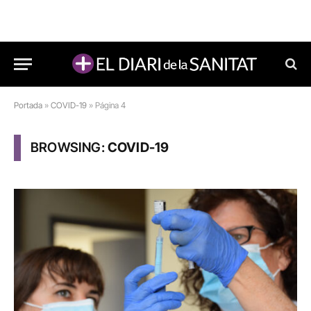
Portada
»
COVID-19
»
Página 4
BROWSING:
COVID-19