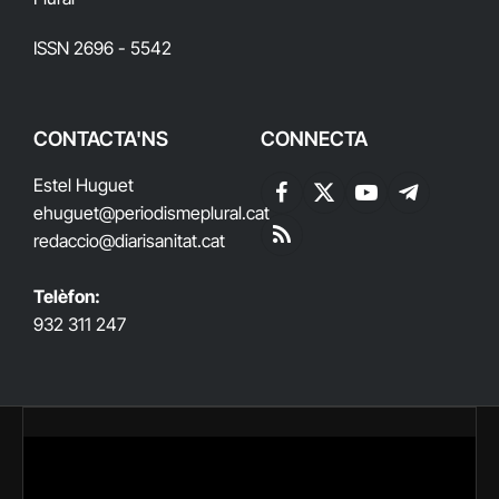
ISSN 2696 - 5542
CONTACTA'NS
CONNECTA
Estel Huguet
Facebook
X
YouTube
Telegram
ehuguet
@periodismeplural.cat
(Twitter)
redaccio@diarisanitat.cat
RSS
Telèfon:
932 311 247