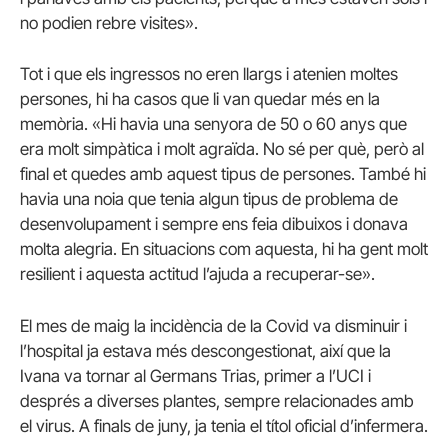
no podien rebre visites».
Tot i que els ingressos no eren llargs i atenien moltes
persones, hi ha casos que li van quedar més en la
memòria. «Hi havia una senyora de 50 o 60 anys que
era molt simpàtica i molt agraïda. No sé per què, però al
final et quedes amb aquest tipus de persones. També hi
havia una noia que tenia algun tipus de problema de
desenvolupament i sempre ens feia dibuixos i donava
molta alegria. En situacions com aquesta, hi ha gent molt
resilient i aquesta actitud l’ajuda a recuperar-se».
El mes de maig la incidència de la Covid va disminuir i
l’hospital ja estava més descongestionat, així que la
Ivana va tornar al Germans Trias, primer a l’UCI i
després a diverses plantes, sempre relacionades amb
el virus. A finals de juny, ja tenia el títol oficial d’infermera.