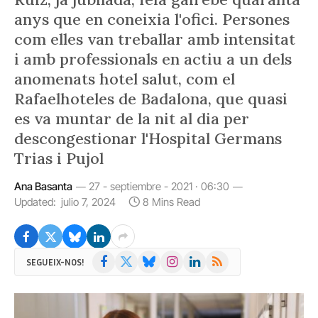
anys que en coneixia l'ofici. Persones
com elles van treballar amb intensitat
i amb professionals en actiu a un dels
anomenats hotel salut, com el
Rafaelhoteles de Badalona, que quasi
es va muntar de la nit al dia per
descongestionar l'Hospital Germans
Trias i Pujol
Ana Basanta
27 - septiembre - 2021 · 06:30
Updated:
julio 7, 2024
8 Mins Read
Facebook
X
Bluesky
Instagram
LinkedIn
RSS
SEGUEIX-NOS!
(Twitter)