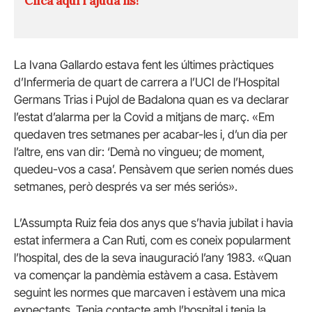
Clica aquí i ajuda'ns!
La Ivana Gallardo estava fent les últimes pràctiques
d’Infermeria de quart de carrera a l’UCI de l’Hospital
Germans Trias i Pujol de Badalona quan es va declarar
l’estat d’alarma per la Covid a mitjans de març. «Em
quedaven tres setmanes per acabar-les i, d’un dia per
l’altre, ens van dir: ‘Demà no vingueu; de moment,
quedeu-vos a casa’. Pensàvem que serien només dues
setmanes, però després va ser més seriós».
L’Assumpta Ruiz feia dos anys que s’havia jubilat i havia
estat infermera a Can Ruti, com es coneix popularment
l’hospital, des de la seva inauguració l’any 1983. «Quan
va començar la pandèmia estàvem a casa. Estàvem
seguint les normes que marcaven i estàvem una mica
expectants. Tenia contacte amb l’hospital i tenia la