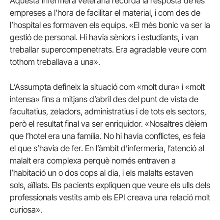
Aquesta infermera veterana recorda la resposta de les
empreses a l’hora de facilitar el material, i com des de
l’hospital es formaven els equips. «El més bonic va ser la
gestió de personal. Hi havia sèniors i estudiants, i van
treballar supercompenetrats. Era agradable veure com
tothom treballava a una».
L’Assumpta defineix la situació com «molt dura» i «molt
intensa» fins a mitjans d’abril des del punt de vista de
facultatius, zeladors, administratius i de tots els sectors,
però el resultat final va ser enriquidor. «Nosaltres dèiem
que l’hotel era una família. No hi havia conflictes, es feia
el que s’havia de fer. En l’àmbit d’infermeria, l’atenció al
malalt era complexa perquè només entraven a
l’habitació un o dos cops al dia, i els malalts estaven
sols, aïllats. Els pacients expliquen que veure els ulls dels
professionals vestits amb els EPI creava una relació molt
curiosa».