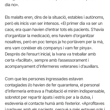
dia no».
Els malalts eren, dins de la situació, estables i autònoms,
però els inicis van ser intensos. «El primer dia va ser un
caos, era quan havien d’entrar tots els pacients. S’havia
d’organitzar la medicació, ens havíem d’organitzar
nosaltres, però en poc temps ja ho portàvem per la mà,
ens vam conèixer els companys i vam fer pinya».
Després de l’ensurt inicial, la Ivana va treballar amb
certa «facilitat», sempre amb l’assessorament i
acompanyament d’infermeres veteranes i d’auxiliars.
Com que les persones ingressades estaven
contagiades i/o havien de fer quarantena, el personal
d’infermeria entrava a l’habitació el mínim indispensable,
sobretot per repartir àpats i estris per a la dutxa, i
esdevenia el contacte humà amb l’exterior. «Aprofitaves
i parlaves amb els pacients, perquè a més estaven sols i