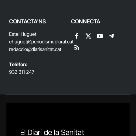
CONTACTA'NS
CONNECTA
Estel Huguet
Facebook
X
YouTube
Telegram
ehuguet
@periodismeplural.cat
(Twitter)
redaccio@diarisanitat.cat
RSS
Telèfon:
932 311 247