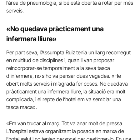
l’àrea de pneumologia, si bé està oberta a rotar per més
serveis.
«No quedava pràcticament una
infermera lliure»
Per part seva, l’Assumpta Ruiz tenia un llarg recorregut
en multitud de disciplines i, quan li van proposar
reincorporar-se temporalment a la seva tasca
d’infermera, no s’ho va pensar dues vegades. «He
obert molts serveis i m’agrada fer coses. No quedava
pràcticament una infermera lliure, la situació era molt
complicada, i el repte de l’hotel em va semblar una
tasca maca».
«Em van trucar al març. Tot va anar molt de pressa.
L’hospital estava organitzant la posada en marxa de
l’hotel salut i no tenien personal per gestionar-lo. En una