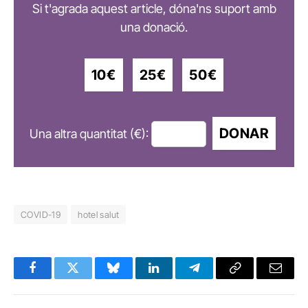
Si t'agrada aquest article, dóna'ns suport amb
una donació.
10€
25€
50€
DONAR
Una altra quantitat (€):
COVID-19
hotel salut
Facebook
Twitter
Bluesky
LinkedIn
Telegram
Copy
Email
Link