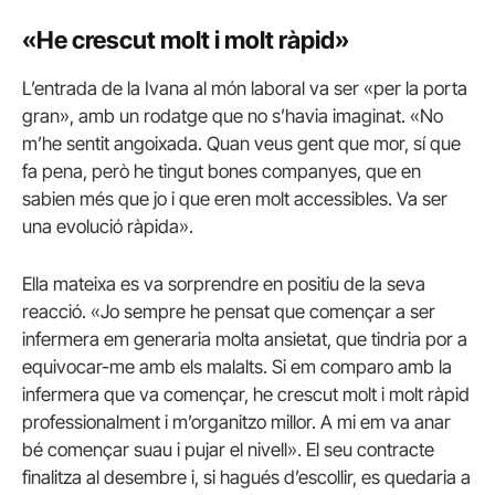
«He crescut molt i molt ràpid»
L’entrada de la Ivana al món laboral va ser «per la porta
gran», amb un rodatge que no s’havia imaginat. «No
m’he sentit angoixada. Quan veus gent que mor, sí que
fa pena, però he tingut bones companyes, que en
sabien més que jo i que eren molt accessibles. Va ser
una evolució ràpida».
Ella mateixa es va sorprendre en positiu de la seva
reacció. «Jo sempre he pensat que començar a ser
infermera em generaria molta ansietat, que tindria por a
equivocar-me amb els malalts. Si em comparo amb la
infermera que va començar, he crescut molt i molt ràpid
professionalment i m’organitzo millor. A mi em va anar
bé començar suau i pujar el nivell». El seu contracte
finalitza al desembre i, si hagués d’escollir, es quedaria a