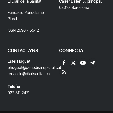
El Diari de la Sanitat
Carrer Bailén 5, principal.
08010, Barcelona
Fundació Periodisme
Plural
ISSN 2696 - 5542
CONTACTA'NS
CONNECTA
Estel Huguet
Facebook
X
YouTube
Telegram
ehuguet
@periodismeplural.cat
(Twitter)
redaccio@diarisanitat.cat
RSS
Telèfon:
932 311 247