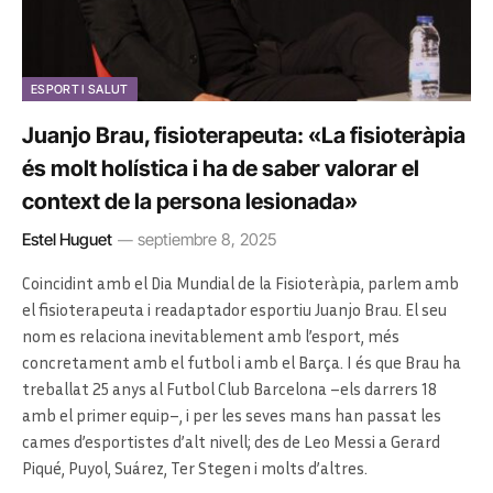
ESPORT I SALUT
Juanjo Brau, fisioterapeuta: «La fisioteràpia
és molt holística i ha de saber valorar el
context de la persona lesionada»
Estel Huguet
septiembre 8, 2025
Coincidint amb el Dia Mundial de la Fisioteràpia, parlem amb
el fisioterapeuta i readaptador esportiu Juanjo Brau. El seu
nom es relaciona inevitablement amb l’esport, més
concretament amb el futbol i amb el Barça. I és que Brau ha
treballat 25 anys al Futbol Club Barcelona –els darrers 18
amb el primer equip–, i per les seves mans han passat les
cames d’esportistes d’alt nivell; des de Leo Messi a Gerard
Piqué, Puyol, Suárez, Ter Stegen i molts d’altres.