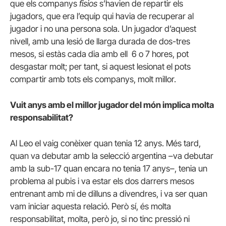
que els companys
fisios
s’havien de repartir els
jugadors, que era l’equip qui havia de recuperar al
jugador i no una persona sola. Un jugador d’aquest
nivell, amb una lesió de llarga durada de dos-tres
mesos, si estàs cada dia amb ell 6 o 7 hores, pot
desgastar molt; per tant, si aquest lesionat el pots
compartir amb tots els companys, molt millor.
Vuit anys amb el millor jugador del món implica molta
responsabilitat?
Al Leo el vaig conèixer quan tenia 12 anys. Més tard,
quan va debutar amb la selecció argentina –va debutar
amb la sub-17 quan encara no tenia 17 anys–, tenia un
problema al pubis i va estar els dos darrers mesos
entrenant amb mi de dilluns a divendres, i va ser quan
vam iniciar aquesta relació. Però sí, és molta
responsabilitat, molta, però jo, si no tinc pressió ni