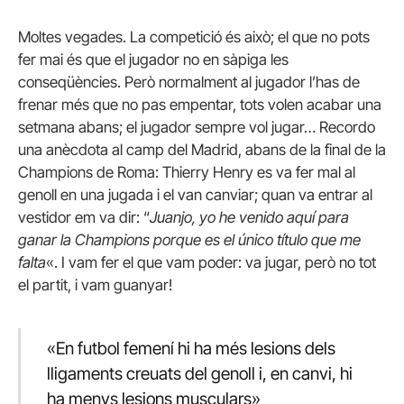
Moltes vegades. La competició és això; el que no pots
fer mai és que el jugador no en sàpiga les
conseqüències. Però normalment al jugador l’has de
frenar més que no pas empentar, tots volen acabar una
setmana abans; el jugador sempre vol jugar… Recordo
una anècdota al camp del Madrid, abans de la final de la
Champions de Roma: Thierry Henry es va fer mal al
genoll en una jugada i el van canviar; quan va entrar al
vestidor em va dir: “
Juanjo, yo he venido aquí para
ganar la Champions porque es el único título que me
falta
«. I vam fer el que vam poder: va jugar, però no tot
el partit, i vam guanyar!
«En futbol femení hi ha més lesions dels
lligaments creuats del genoll i, en canvi, hi
ha menys lesions musculars»