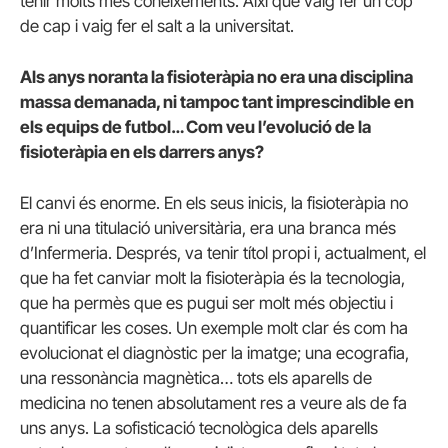
tenir molts més coneixements. Així que vaig fer un cop
de cap i vaig fer el salt a la universitat.
Als anys noranta la fisioteràpia no era una disciplina
massa demanada, ni tampoc tant imprescindible en
els equips de futbol… Com veu l’evolució de la
fisioteràpia en els darrers anys?
El canvi és enorme. En els seus inicis, la fisioteràpia no
era ni una titulació universitària, era una branca més
d’Infermeria. Després, va tenir títol propi i, actualment, el
que ha fet canviar molt la fisioteràpia és la tecnologia,
que ha permès que es pugui ser molt més objectiu i
quantificar les coses. Un exemple molt clar és com ha
evolucionat el diagnòstic per la imatge; una ecografia,
una ressonància magnètica… tots els aparells de
medicina no tenen absolutament res a veure als de fa
uns anys. La sofisticació tecnològica dels aparells