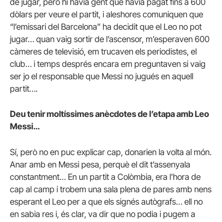
de jugar, però hi havia gent que havia pagat fins a 600
dòlars per veure el partit, i aleshores comuniquen que
“l’emissari del Barcelona” ha decidit que el Leo no pot
jugar… quan vaig sortir de l’ascensor, m’esperaven 600
càmeres de televisió, em trucaven els periodistes, el
club… i temps després encara em preguntaven si vaig
ser jo el responsable que Messi no jugués en aquell
partit….
Deu tenir moltíssimes anècdotes de l’etapa amb Leo
Messi…
Sí, però no en puc explicar cap, donarien la volta al món.
Anar amb en Messi pesa, perquè el dit t’assenyala
constantment… En un partit a Colòmbia, era l’hora de
cap al camp i trobem una sala plena de pares amb nens
esperant el Leo per a que els signés autògrafs… ell no
en sabia res i, és clar, va dir que no podia i pugem a