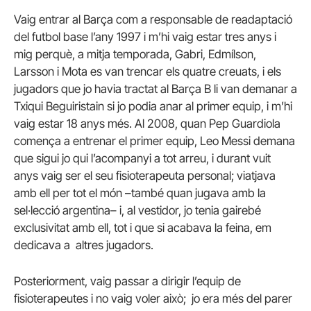
Vaig entrar al Barça com a responsable de readaptació
del futbol base l’any 1997 i m’hi vaig estar tres anys i
mig perquè, a mitja temporada, Gabri, Edmílson,
Larsson i Mota es van trencar els quatre creuats, i els
jugadors que jo havia tractat al Barça B li van demanar a
Txiqui Beguiristain si jo podia anar al primer equip, i m’hi
vaig estar 18 anys més. Al 2008, quan Pep Guardiola
comença a entrenar el primer equip, Leo Messi demana
que sigui jo qui l’acompanyi a tot arreu, i durant vuit
anys vaig ser el seu fisioterapeuta personal; viatjava
amb ell per tot el món –també quan jugava amb la
sel·lecció argentina– i, al vestidor, jo tenia gairebé
exclusivitat amb ell, tot i que si acabava la feina, em
dedicava a altres jugadors.
Posteriorment, vaig passar a dirigir l’equip de
fisioterapeutes i no vaig voler això; jo era més del parer