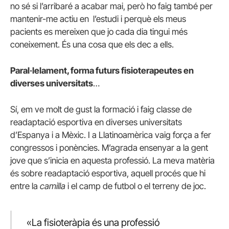
no sé si l’arribaré a acabar mai, però ho faig també per
mantenir-me actiu en l’estudi i perquè els meus
pacients es mereixen que jo cada dia tingui més
coneixement. És una cosa que els dec a ells.
Paral·lelament, forma futurs fisioterapeutes en
diverses universitats
…
Sí, em ve molt de gust la formació i faig classe de
readaptació esportiva en diverses universitats
d’Espanya i a Mèxic. I a Llatinoamèrica vaig força a fer
congressos i ponències. M’agrada ensenyar a la gent
jove que s’inicia en aquesta professió. La meva matèria
és sobre readaptació esportiva, aquell procés que hi
entre la
camilla
i el camp de futbol o el terreny de joc.
«La fisioteràpia és una professió