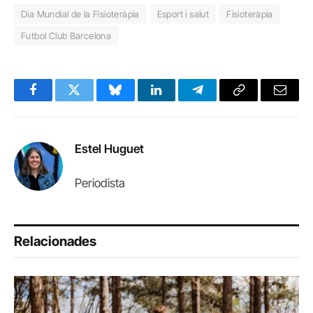
Dia Mundial de la Fisioteràpia
Esport i salut
Fisioteràpia
Futbol Club Barcelona
Facebook
Twitter
Bluesky
LinkedIn
Telegram
Copy
Email
Link
Estel Huguet
Periodista
Relacionades