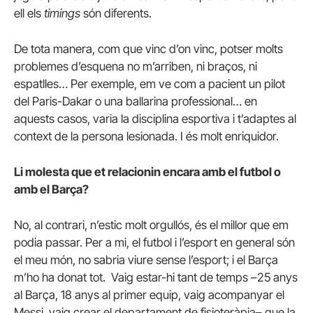
ell els
timings
són diferents.
De tota manera, com que vinc d’on vinc, potser molts
problemes d’esquena no m’arriben, ni braços, ni
espatlles… Per exemple, em ve com a pacient un pilot
del Paris-Dakar o una ballarina professional… en
aquests casos, varia la disciplina esportiva i t’adaptes al
context de la persona lesionada. I és molt enriquidor.
Li molesta que et relacionin encara amb el futbol o
amb el Barça?
No, al contrari, n’estic molt orgullós, és el millor que em
podia passar. Per a mi, el futbol i l’esport en general són
el meu món, no sabria viure sense l’esport; i el Barça
m’ho ha donat tot. Vaig estar-hi tant de temps –25 anys
al Barça, 18 anys al primer equip, vaig acompanyar el
Messi, vaig crear el departament de fisioteràpia– que la