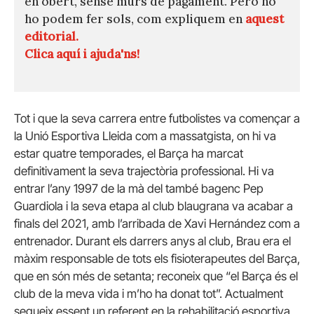
en obert, sense murs de pagament. Però no
ho podem fer sols, com expliquem en
aquest
editorial.
Clica aquí i ajuda'ns!
Tot i que la seva carrera entre futbolistes va començar a
la Unió Esportiva Lleida com a massatgista, on hi va
estar quatre temporades, el Barça ha marcat
definitivament la seva trajectòria professional. Hi va
entrar l’any 1997 de la mà del també bagenc Pep
Guardiola i la seva etapa al club blaugrana va acabar a
finals del 2021, amb l’arribada de Xavi Hernández com a
entrenador. Durant els darrers anys al club, Brau era el
màxim responsable de tots els fisioterapeutes del Barça,
que en són més de setanta; reconeix que “el Barça és el
club de la meva vida i m’ho ha donat tot”. Actualment
segueix essent un referent en la rehabilitació esportiva