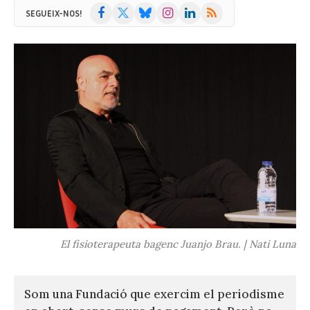
Facebook
X
Bluesky
Instagram
LinkedIn
RSS
SEGUEIX-NOS!
(Twitter)
El fisioterapeuta bagenc Juanjo Brau. | Nati Luna
Som una Fundació que exercim el periodisme