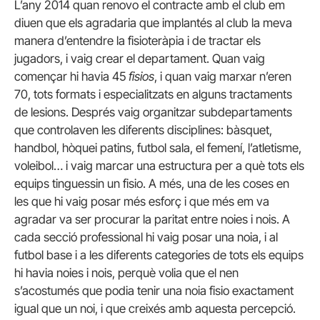
L’any 2014 quan renovo el contracte amb el club em
diuen que els agradaria que implantés al club la meva
manera d’entendre la fisioteràpia i de tractar els
jugadors, i vaig crear el departament. Quan vaig
començar hi havia 45
fisios
, i quan vaig marxar n’eren
70, tots formats i especialitzats en alguns tractaments
de lesions. Després vaig organitzar subdepartaments
que controlaven les diferents disciplines: bàsquet,
handbol, hòquei patins, futbol sala, el femení, l’atletisme,
voleibol… i vaig marcar una estructura per a què tots els
equips tinguessin un fisio. A més, una de les coses en
les que hi vaig posar més esforç i que més em va
agradar va ser procurar la paritat entre noies i nois. A
cada secció professional hi vaig posar una noia, i al
futbol base i a les diferents categories de tots els equips
hi havia noies i nois, perquè volia que el nen
s’acostumés que podia tenir una noia fisio exactament
igual que un noi, i que creixés amb aquesta percepció.