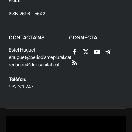
Plural
ISSN 2696 - 5542
CONTACTA'NS
CONNECTA
Estel Huguet
Facebook
X
YouTube
Telegram
ehuguet
@periodismeplural.cat
(Twitter)
redaccio@diarisanitat.cat
RSS
Telèfon:
932 311 247