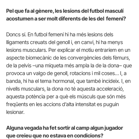
Pel que fa al gènere, les lesions del futbol masculí
acostumen a ser molt diferents de les del femení?
Doncs sí. En futbol femení hi ha més lesions dels
lligaments creuats del genoll i, en canvi, hi ha menys
lesions musculars. Per explicar el motiu entraríem en un
aspecte biomecànic de les convergències dels fèmurs,
de la pelvis –una miqueta més ampla la de la dona– que
provoca un valgo de genoll, rotacions i mil coses… I, a
banda, hi ha el tema hormonal, que també incideix. I, en
nivells musculars, la dona no té aquesta acceleració,
aquesta potència per a què els músculs que són més
freqüents en les accions d’alta intensitat es puguin
lesionar.
Alguna vegada ha fet sortir al camp algun jugador
que creieu que no estava en condicions?