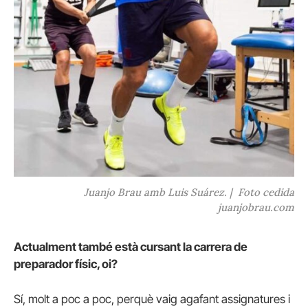
Juanjo Brau amb Luis Suárez.
|
Foto cedida
juanjobrau.com
Actualment també està cursant la carrera de
preparador físic, oi?
Sí, molt a poc a poc, perquè vaig agafant assignatures i