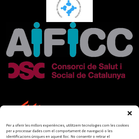
Per a oferir les millors experiències, utilitzem tecnologies com les cookies
per a processar dades com el comportament de navegació o les
identificacions úniques en aquest lloc. No consentir o retirar el