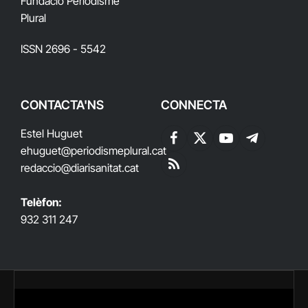
Fundació Periodisme
Plural
ISSN 2696 - 5542
CONTACTA'NS
CONNECTA
Estel Huguet
Facebook
X
YouTube
Telegram
ehuguet
@periodismeplural.cat
(Twitter)
redaccio@diarisanitat.cat
RSS
Telèfon:
932 311 247