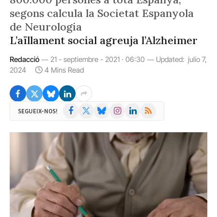
segons calcula la Societat Espanyola
de Neurologia
L’aïllament social agreuja l’Alzheimer
Redacció
21 - septiembre - 2021 · 06:30
Updated:
julio 7,
2024
4 Mins Read
Facebook
X
Bluesky
Instagram
LinkedIn
RSS
SEGUEIX-NOS!
(Twitter)