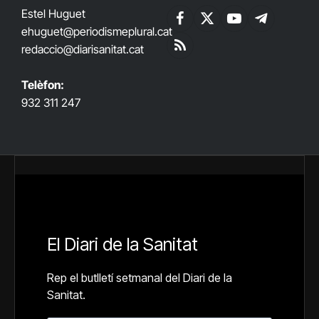
Estel Huguet
Facebook
X
YouTube
Telegram
ehuguet
@periodismeplural.cat
(Twitter)
redaccio@diarisanitat.cat
RSS
Telèfon:
932 311 247