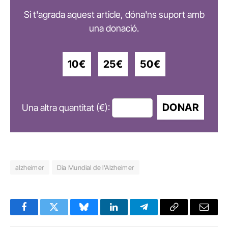
Si t'agrada aquest article, dóna'ns suport amb
una donació.
10€
25€
50€
DONAR
Una altra quantitat (€):
alzheimer
Dia Mundial de l'Alzheimer
Facebook
Twitter
Bluesky
LinkedIn
Telegram
Copy
Email