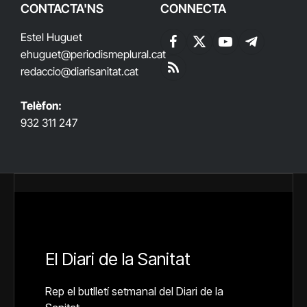
CONTACTA'NS
CONNECTA
Estel Huguet
Facebook
X
YouTube
Telegram
ehuguet
@periodismeplural.cat
(Twitter)
redaccio@diarisanitat.cat
RSS
Telèfon:
932 311 247