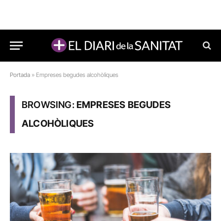
Portada
»
Empreses begudes alcohòliques
BROWSING:
EMPRESES BEGUDES
ALCOHÒLIQUES