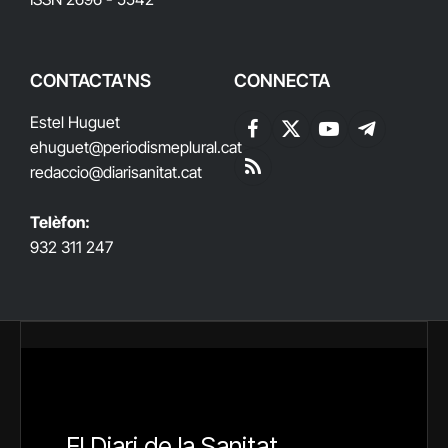
CONTACTA'NS
CONNECTA
Estel Huguet
Facebook
X
YouTube
Telegram
ehuguet
@periodismeplural.cat
(Twitter)
redaccio@diarisanitat.cat
RSS
Telèfon:
932 311 247