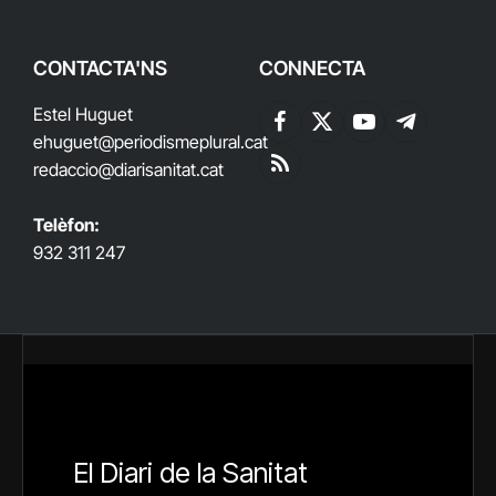
CONTACTA'NS
CONNECTA
Estel Huguet
Facebook
X
YouTube
Telegram
ehuguet
@periodismeplural.cat
(Twitter)
redaccio@diarisanitat.cat
RSS
Telèfon:
932 311 247