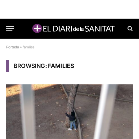
Portada
»
families
BROWSING:
FAMILIES