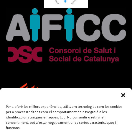
Per a oferir les millors experiències, utilitzem tecnologies com les cookies
per a processar dades com el comportament de navegació o les
identificacions úniques en aquest lloc. No consentir o retirar el
consentiment, pot afectar negativament unes certes característiques i
funcions.