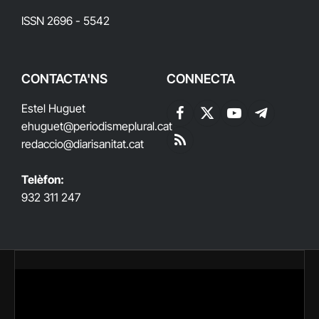
ISSN 2696 - 5542
CONTACTA'NS
CONNECTA
Estel Huguet
Facebook
X
YouTube
Telegram
ehuguet
@periodismeplural.cat
(Twitter)
redaccio@diarisanitat.cat
RSS
Telèfon:
932 311 247