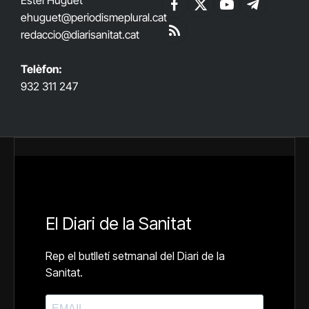
Facebook
X
YouTube
Telegram
ehuguet
@periodismeplural.cat
(Twitter)
redaccio@diarisanitat.cat
RSS
Telèfon:
932 311 247