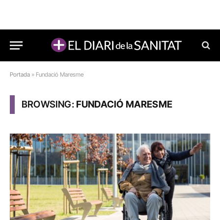
Portada
»
Fundació Maresme
BROWSING:
FUNDACIÓ MARESME