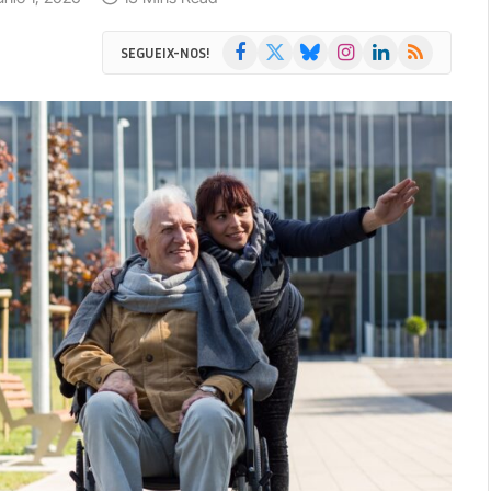
Facebook
X
Bluesky
Instagram
LinkedIn
RSS
SEGUEIX-NOS!
(Twitter)