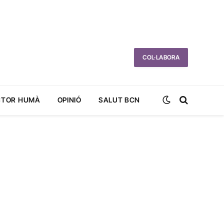
COL·LABORA
CTOR HUMÀ
OPINIÓ
SALUT BCN