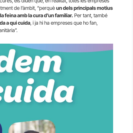
e cures, els diuen que, en realitat, totes les empreses
ntment de l’àmbit, “perquè
un dels principals motius
la feina amb la cura d’un familiar.
Per tant, també
da a qui cuida
, i ja hi ha empreses que ho fan,
nitària”.