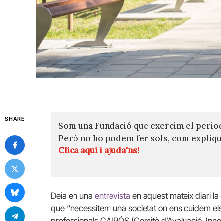
SHARE
Som una Fundació que exercim el perio
Però no ho podem fer sols, com expli
Clica aquí i ajuda'ns!
Deia en una
entrevista
en aquest mateix diari l
que “necessitem una societat on ens cuidem el
professionals CAIRÓS (Comitè d’Avaluació, Inno