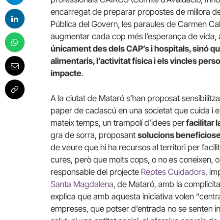
encarregat de preparar propostes de millora del 
Pública del Govern, les paraules de Carmen Ca
augmentar cada cop més l’esperança de vida, 
únicament des dels CAP’s i hospitals, sinó que
alimentaris, l’activitat física i els vincles per
impacte
.
A la ciutat de Mataró s’han proposat sensibilitza
paper de cadascú en una societat que cuida i es
mateix temps, un trampolí d’idees per
facilitar
gra de sorra, proposant
solucions beneficioses
de veure que hi ha recursos al territori per facil
cures, però que molts cops, o no es coneixen, o 
responsable del projecte
Reptes Cuidadors
, im
Santa Magdalena
, de Mataró, amb la complicita
explica que amb aquesta iniciativa volen “centrali
empreses, que potser d’entrada no se senten int