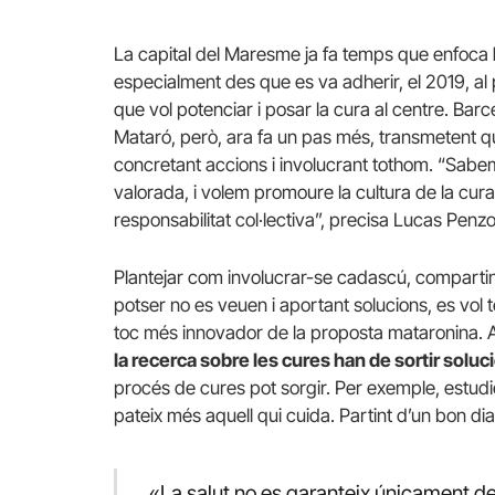
La capital del Maresme ja fa temps que enfoca
especialment des que es va adherir, el 2019, a
que vol potenciar i posar la cura al centre. Bar
Mataró, però, ara fa un pas més, transmetent q
concretant accions i involucrant tothom. “Sabem qu
valorada, i volem promoure la cultura de la cura 
responsabilitat col·lectiva”, precisa Lucas Penzo
Plantejar com involucrar-se cadascú, compartint
potser no es veuen i aportant solucions, es vol te
toc més innovador de la proposta mataronina. 
la recerca sobre les cures han de sortir solu
procés de cures pot sorgir. Per exemple, estudi
pateix més aquell qui cuida. Partint d’un bon d
«La salut no es garanteix únicament des