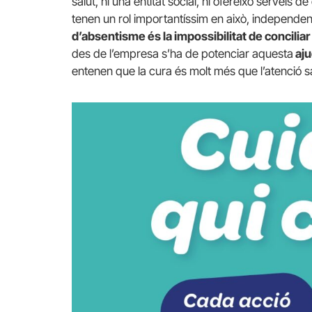
salut, ni una entitat social, ni ofereixo serveis d
tenen un rol importantíssim en això, independe
d’absentisme és la impossibilitat de conciliar 
des de l’empresa s’ha de potenciar aquesta
aju
entenen que la cura és molt més que l’atenció sa