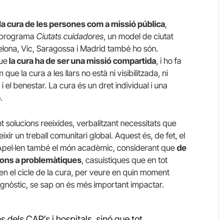
la cura de les persones com a missió pública
,
l programa
Ciutats cuidadores
, un model de ciutat
celona, Vic, Saragossa i Madrid també ho són.
ue
la cura ha de ser una missió compartida
, i ho fa
e la cura a les llars no està ni visibilitzada, ni
i el benestar. La cura és un dret individual i una
.
 solucions reeixides, verbalitzant necessitats que
ixir un treball comunitari global. Aquest és, de fet, el
Apel·len també el món acadèmic, considerant que
de
cions a problemàtiques
, casuístiques que en tot
en el cicle de la cura, per veure en quin moment
iagnòstic, se sap on és més important impactar.
 dels CAP’s i hospitals, sinó que tot