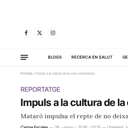
Facebook
X
Instagram
(Twitter)
BLOGS
RECERCA EN SALUT
GE
Portada
»
Impuls a la cultura de la cura i el benestar
REPORTATGE
Impuls a la cultura de la
Mataró impulsa el repte de no deixa
Carme Escales
28 - mayo - 2026 · 05:15
Updated:
j