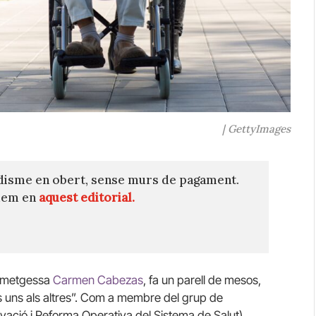
| GettyImages
disme en obert, sense murs de pagament.
quem en
aquest editorial.
a metgessa
Carmen Cabezas
, fa un parell de mesos,
s uns als altres”. Com a membre del grup de
vació i Reforma Operativa del Sistema de Salut),