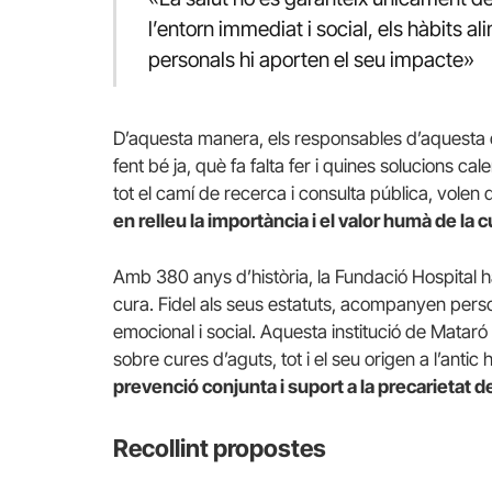
l’entorn immediat i social, els hàbits alim
personals hi aporten el seu impacte»
D’aquesta manera, els responsables d’aquesta 
fent bé ja, què fa falta fer i quines solucions ca
tot el camí de recerca i consulta pública, volen q
en relleu la importància i el valor humà de la c
Amb 380 anys d’història, la Fundació Hospital h
cura. Fidel als seus estatuts, acompanyen person
emocional i social. Aquesta institució de Matar
sobre cures d’aguts, tot i el seu origen a l’antic h
prevenció conjunta i suport a la precarietat d
Recollint propostes