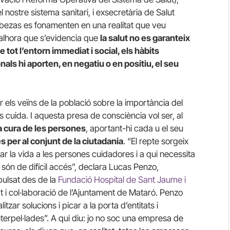
nostre sistema sanitari, i exsecretària de Salut
bezas es fonamenten en una realitat que veu
alhora que s’evidencia que
la salut no es garanteix
 tot l’entorn immediat i social, els hàbits
sonals hi aporten, en negatiu o en positiu, el seu
r els veïns de la població sobre la importància del
 cuida. I aquesta presa de consciència vol ser, al
 la cura de les persones
, aportant-hi cada u el seu
 per al conjunt de la ciutadania
. “El repte sorgeix
itar la vida a les persones cuidadores i a qui necessita
són de difícil accés”, declara Lucas Penzo,
pulsat des de la
Fundació Hospital de Sant Jaume i
t i col·laboració de l’Ajuntament de Mataró. Penzo
tzar solucions i picar a la porta d’entitats i
erpel·lades”. A qui diu: jo no soc una empresa de