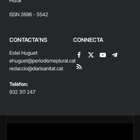
Plural
ISSN 2696 - 5542
CONTACTA'NS
CONNECTA
Estel Huguet
Facebook
X
YouTube
Telegram
ehuguet
@periodismeplural.cat
(Twitter)
redaccio@diarisanitat.cat
RSS
Telèfon:
932 311 247