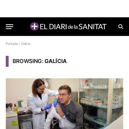
Portada
»
Galícia
BROWSING:
GALÍCIA