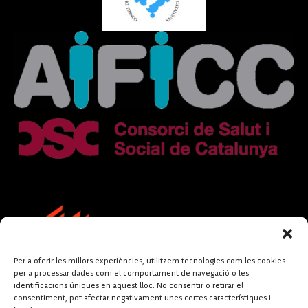
Per a oferir les millors experiències, utilitzem tecnologies com les cookies
per a processar dades com el comportament de navegació o les
identificacions úniques en aquest lloc. No consentir o retirar el
consentiment, pot afectar negativament unes certes característiques i