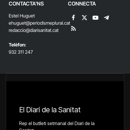
CONTACTA'NS
CONNECTA
Estel Huguet
Facebook
X
YouTube
Telegram
ehuguet
@periodismeplural.cat
(Twitter)
redaccio@diarisanitat.cat
RSS
Telèfon:
932 311 247