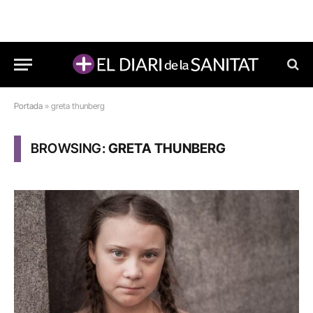
Portada
»
greta thunberg
BROWSING:
GRETA THUNBERG