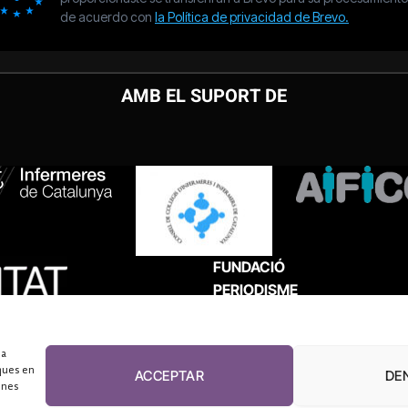
AMB EL SUPORT DE
FUNDACIÓ
PERIODISME
PLURAL
 a
ques en
ACCEPTAR
DE
unes