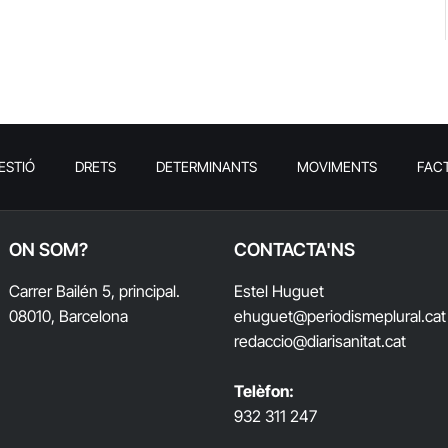
ESTIÓ
DRETS
DETERMINANTS
MOVIMENTS
FAC
ON SOM?
CONTACTA'NS
Carrer Bailén 5, principal.
Estel Huguet
08010, Barcelona
ehuguet
@periodismeplural.cat
redaccio@diarisanitat.cat
Telèfon:
932 311 247