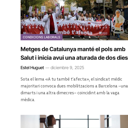
CONDICIONS LABORALS
Metges de Catalunya manté el pols amb
Salut i inicia avui una aturada de dos dies
Estel Huguet
diciembre 9, 2025
Sota el lema «A tu també t’afecta», el sindicat médic
majoritari convoca dues mobilitzacions a Barcelona –una
dimarts i una altra dimecres– coincidint amb la vaga
mèdica.