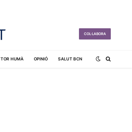
COL·LABORA
CTOR HUMÀ
OPINIÓ
SALUT BCN