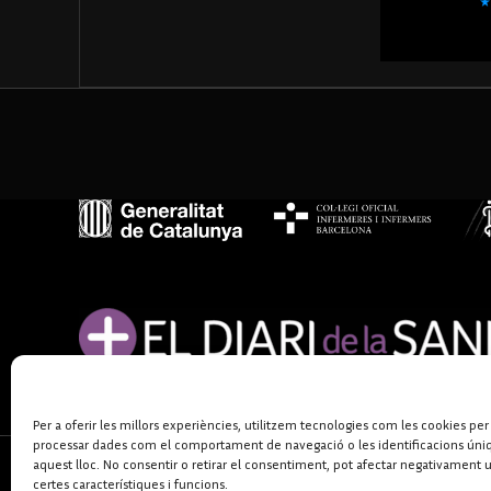
Per a oferir les millors experiències, utilitzem tecnologies com les cookies per
processar dades com el comportament de navegació o les identificacions úni
aquest lloc. No consentir o retirar el consentiment, pot afectar negativament 
certes característiques i funcions.