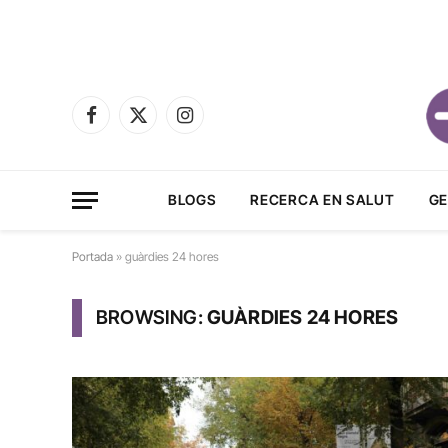
Facebook
X
Instagram
(Twitter)
BLOGS
RECERCA EN SALUT
GE
Portada
»
guàrdies 24 hores
BROWSING:
GUÀRDIES 24 HORES