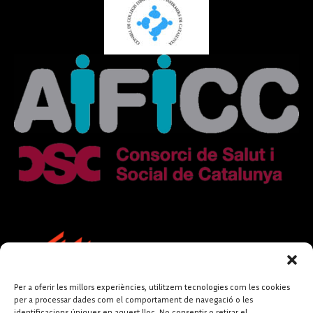
Per a oferir les millors experiències, utilitzem tecnologies com les cookies
per a processar dades com el comportament de navegació o les
identificacions úniques en aquest lloc. No consentir o retirar el