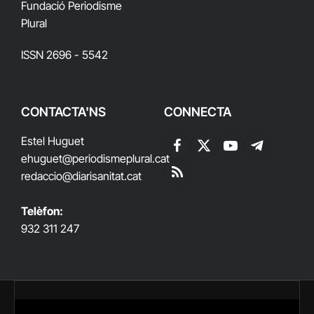
Fundació Periodisme
Plural
ISSN 2696 - 5542
CONTACTA'NS
CONNECTA
Estel Huguet
Facebook
X
YouTube
Telegram
ehuguet
@periodismeplural.cat
(Twitter)
redaccio@diarisanitat.cat
RSS
Telèfon:
932 311 247