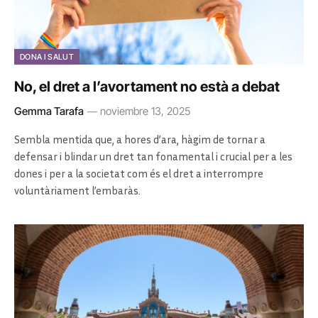
DONA I SALUT
No, el dret a l’avortament no està a debat
Gemma Tarafa
noviembre 13, 2025
Sembla mentida que, a hores d’ara, hàgim de tornar a
defensar i blindar un dret tan fonamental i crucial per a les
dones i per a la societat com és el dret a interrompre
voluntàriament l’embaràs.