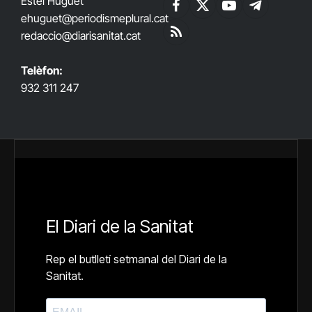
Estel Huguet
Facebook
X
YouTube
Telegram
ehuguet
@periodismeplural.cat
(Twitter)
redaccio@diarisanitat.cat
RSS
Telèfon:
932 311 247