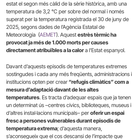
estat el segon més càlid de la sèrie històrica, amb una
temperatura de 3,2 °C per sobre del normal i només
superat per la temperatura registrada el 30 de juny de
2025, segons dades de l’Agència Estatal de
Meteorologia (
AEMET
). Aquest
estrès tèrmic ha
provocat ja més de 1.000 morts per causes
directament atribuïbles a la calor
a l’Estat espanyol.
Davant d’aquests episodis de temperatures extremes
sostingudes i cada any més freqüents, administracions i
institucions opten per crear
“refugis climàtics” com a
mesura d’adaptació davant de les altes
temperatures
. Es tracta d’adequar espais que ja tenen
un determinat ús –centres cívics, biblioteques, museus i
d’altres instal·lacions municipals– per
oferir un espai
fresc a persones vulnerables durant episodis de
temperatura extrema
; d’aquesta manera,
s’aconsegueix que el cos descansi de l’impacte que