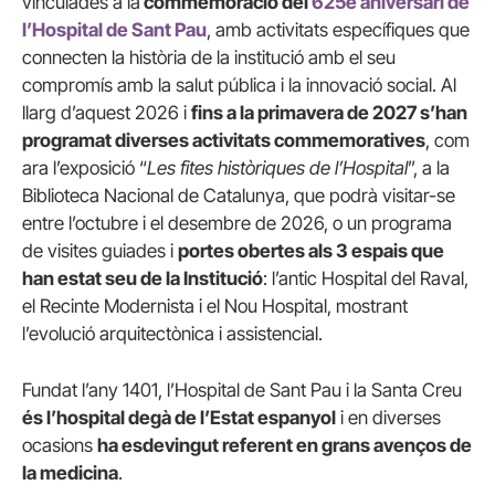
vinculades a la
commemoració del
625è aniversari de
l’Hospital de Sant Pau
, amb activitats específiques que
connecten la història de la institució amb el seu
compromís amb la salut pública i la innovació social. Al
llarg d’aquest 2026 i
fins a la primavera de 2027 s’han
programat diverses activitats commemoratives
, com
ara l’exposició “
Les fites històriques de l’Hospital
”, a la
Biblioteca Nacional de Catalunya, que podrà visitar-se
entre l’octubre i el desembre de 2026, o un programa
de visites guiades i
portes obertes als 3 espais que
han estat seu de la Institució
: l’antic Hospital del Raval,
el Recinte Modernista i el Nou Hospital, mostrant
l’evolució arquitectònica i assistencial.
Fundat l’any 1401, l’Hospital de Sant Pau i la Santa Creu
és l’hospital degà de l’Estat espanyol
i en diverses
ocasions
ha esdevingut referent en grans avenços de
la medicina
.