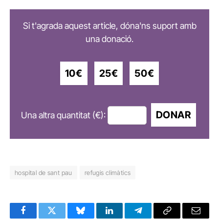
Si t'agrada aquest article, dóna'ns suport amb
una donació.
10€
25€
50€
DONAR
Una altra quantitat (€):
hospital de sant pau
refugis climàtics
Facebook
Twitter
Bluesky
LinkedIn
Telegram
Copy
Email