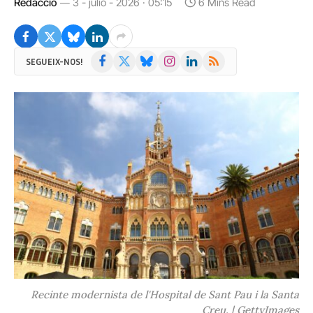
Redacció
3 - julio - 2026 · 05:15
6 Mins Read
Facebook
X
Bluesky
Instagram
LinkedIn
RSS
SEGUEIX-NOS!
(Twitter)
Recinte modernista de l'Hospital de Sant Pau i la Santa
Creu. | GettyImages