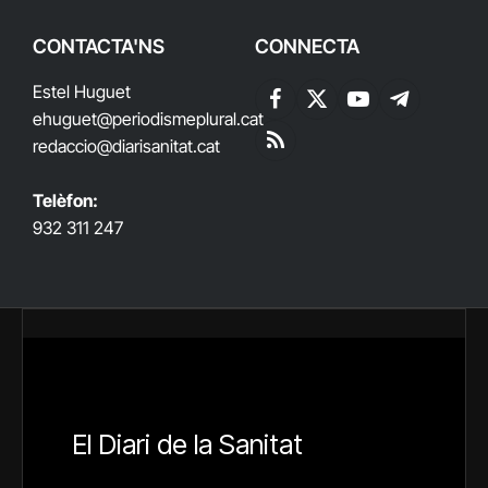
CONTACTA'NS
CONNECTA
Estel Huguet
Facebook
X
YouTube
Telegram
ehuguet
@periodismeplural.cat
(Twitter)
redaccio@diarisanitat.cat
RSS
Telèfon:
932 311 247