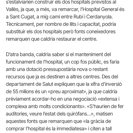
s’estalviarien construir els dos hospitals previstos al
Vallès, ja que, a més, va remarcar, l’Hospital General és
a Sant Cugat, a mig camí entre Rubí i Cerdanyola.
Tècnicament, per nombre de llits i capacitat, podria
substituir els dos hospitals però fonts coneixedores
remarquen que caldria restaurar el centre.
D’atra banda, caldria saber si el manteniment del
funcionament de l’hospital, un cop fos públic, es faria
amb una dotació pressupostària nova o restant
recursos que ja es destinen a altres centres. Des del
departament de Salut expliquen que la xifra d’inversió
de 55 milions és un «preu aproximat», ja que caldria
prèviament acordar-ho en una negociació «extensa i
complexa amb molts condicionants». «S’haurien de fer
auditories, veure l’estat dels quiròfans…», matisen
aquestes fonts que remarquen que «la gràcia de
comprar l’hospital és la immediatesa» i citen a tall