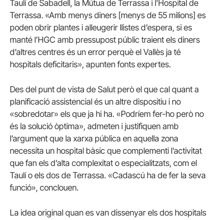
Taulí de Sabadell, la Mútua de Terrassa i l’Hospital de
Terrassa. «Amb menys diners [menys de 55 milions] es
poden obrir plantes i alleugerir llistes d’espera, si es
manté l’HGC amb pressupost públic traient els diners
d’altres centres és un error perquè el Vallès ja té
hospitals deficitaris», apunten fonts expertes.
Des del punt de vista de Salut però el que cal quant a
planificació assistencial és un altre dispositiu i no
«sobredotar» els que ja hi ha. «Podríem fer-ho però no
és la solució òptima», admeten i justifiquen amb
l’argument que la xarxa pública en aquella zona
necessita un hospital bàsic que complementi l’activitat
que fan els d’alta complexitat o especialitzats, com el
Taulí o els dos de Terrassa. «Cadascú ha de fer la seva
funció», conclouen.
La idea original quan es van dissenyar els dos hospitals