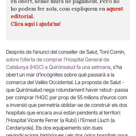
en obert, sense murs de pagament. Però no
ho podem fer sols, com expliquem en
aquest
editorial.
Clica aquí i ajuda'ns!
Després de l’anunci del conseller de Salut, Toni Comín,
sobre l’oferta de comprar l’Hospital General de
Catalunya (HGC) a Quirónsalud fa una setmana
, s’ha
obert un mar d’incògnites sobre què passarà a la
comarca del Vallès Occidental. La proposta de Salut -
que Quirónsalud nega rotundament haver rebut- passa
per comprar l’HGC per prop de 55 milions d’euros com
a inversió que permetria oblidar-se de construir els dos
hospitals que encara avui estan pendents al territori:
l’Hospital Vicente Ferrer (a Rubí) i l’Ernest Lluch (a
Cerdanyola). Els dos equipaments són dues
reivindicacions històriques i els dos únics hospitals nous