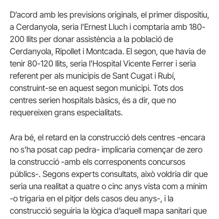
D’acord amb les previsions originals, el primer dispositiu,
a Cerdanyola, seria l’Ernest Lluch i comptaria amb 180-
200 llits per donar assistència a la població de
Cerdanyola, Ripollet i Montcada. El segon, que havia de
tenir 80-120 llits, seria l’Hospital Vicente Ferrer i seria
referent per als municipis de Sant Cugat i Rubí,
construint-se en aquest segon municipi. Tots dos
centres serien hospitals bàsics, és a dir, que no
requereixen grans especialitats.
Ara bé, el retard en la construcció dels centres -encara
no s’ha posat cap pedra- implicaria començar de zero
la construcció -amb els corresponents concursos
públics-. Segons experts consultats, això voldria dir que
seria una realitat a quatre o cinc anys vista com a mínim
-o trigaria en el pitjor dels casos deu anys-, i la
construcció seguiria la lògica d’aquell mapa sanitari que