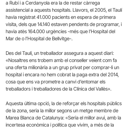
a Rubí i a Cerdanyola era la de restar càrrega
assistencial a aquests hospitals. Llavors, el 2005, el Taulí
havia registrat 41.000 pacients en espera de primera
visita, dels que 14.140 estaven pendents de programar, i
havia atès 164.000 urgències -més que l’Hospital del
Mar de o l’Hospital de Bellvitge-.
Des del Taulí, un treballador assegura a aquest diari:
«Nosaltres ens trobem amb el conseller veient com fa
una oferta milionària a un grup privat per comprar-li un
hospital i encara no hem cobrat la paga extra del 2014,
cosa que ens va prometre a canvi d’entomar els
treballadors i treballadores de la Clínica del Vallès».
Aquesta última opció, la de reforçar els hospitals públics
de la zona, seria la millor segons un metge membre de
Marea Blanca de Catalunya: «Seria el millor avui, amb la
incertesa econòmica i política que vivim, a més de la