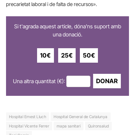
precarietat laboral i de falta de recursos».
Si t'agrada aquest article, dóna'ns suport amb
una donació.
10€
25€
50€
DONAR
Una altra quantitat (€):
Hospital Ernest Lluch
Hospital General de Catalunya
Hospital Vicente Ferrer
mapa sanitari
Quironsalud