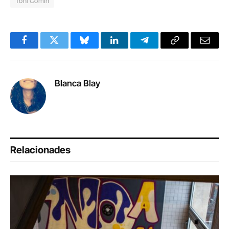
Toni Comín
Facebook
Twitter
Bluesky
LinkedIn
Telegram
Copy
Email
Link
Blanca Blay
Relacionades