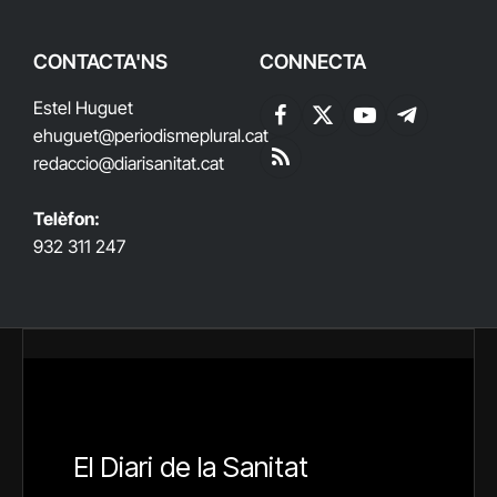
CONTACTA'NS
CONNECTA
Estel Huguet
Facebook
X
YouTube
Telegram
ehuguet
@periodismeplural.cat
(Twitter)
redaccio@diarisanitat.cat
RSS
Telèfon:
932 311 247