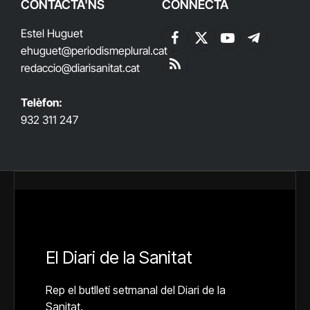
CONTACTA'NS
CONNECTA
Estel Huguet
Facebook
X
YouTube
Telegram
ehuguet
@periodismeplural.cat
(Twitter)
redaccio@diarisanitat.cat
RSS
Telèfon:
932 311 247