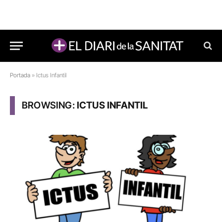
Portada
»
Ictus Infantil
BROWSING:
ICTUS INFANTIL