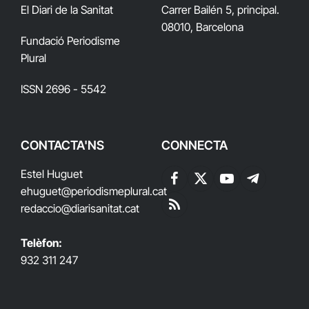
El Diari de la Sanitat
Carrer Bailén 5, principal.
08010, Barcelona
Fundació Periodisme
Plural
ISSN 2696 - 5542
CONTACTA'NS
CONNECTA
Estel Huguet
Facebook
X
YouTube
Telegram
ehuguet
@periodismeplural.cat
(Twitter)
redaccio@diarisanitat.cat
RSS
Telèfon:
932 311 247