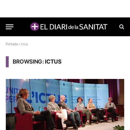
Portada
»
ictus
BROWSING:
ICTUS