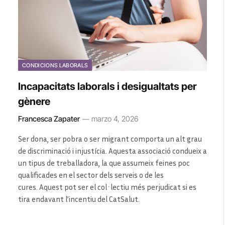
CONDICIONS LABORALS
Incapacitats laborals i desigualtats per
gènere
Francesca Zapater
marzo 4, 2026
Ser dona, ser pobra o ser migrant comporta un alt grau
de discriminació i injustícia. Aquesta associació condueix a
un tipus de treballadora, la que assumeix feines poc
qualificades en el sector dels serveis o de les
cures. Aquest pot ser el col·lectiu més perjudicat si es
tira endavant l’incentiu del CatSalut.