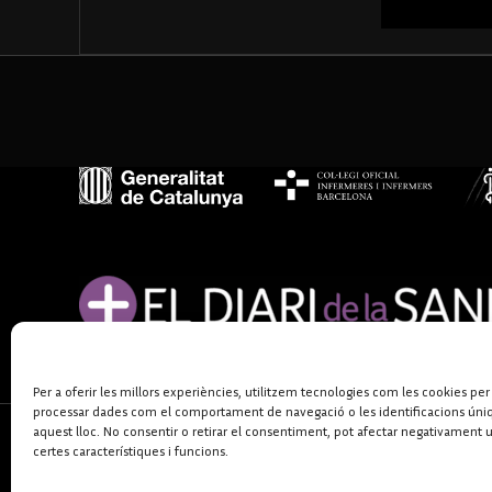
Per a oferir les millors experiències, utilitzem tecnologies com les cookies per
processar dades com el comportament de navegació o les identificacions úni
aquest lloc. No consentir o retirar el consentiment, pot afectar negativament 
certes característiques i funcions.