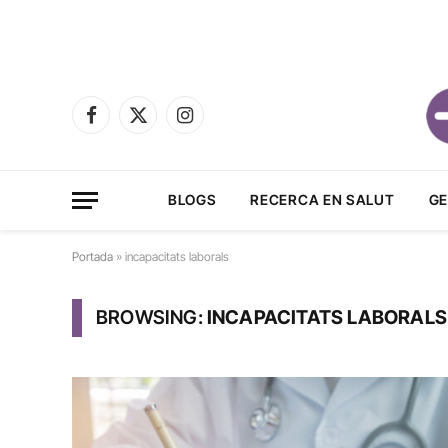
Facebook
X
Instagram
(Twitter)
BLOGS
RECERCA EN SALUT
GE
Portada
»
incapacitats laborals
BROWSING:
INCAPACITATS LABORALS