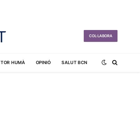
COL·LABORA
CTOR HUMÀ
OPINIÓ
SALUT BCN