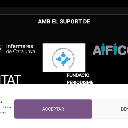
AMB EL SUPORT DE
FUNDACIÓ
PERIODISME
PLURAL
 a
ques en
ACCEPTAR
DE
unes