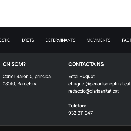
ESTIÓ
DRETS
DETERMINANTS
MOVIMENTS
FAC
ON SOM?
CONTACTA'NS
Carrer Bailén 5, principal.
Estel Huguet
08010, Barcelona
ehuguet
@periodismeplural.cat
redaccio@diarisanitat.cat
Telèfon:
932 311 247