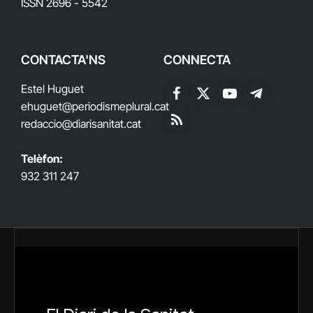
ISSN 2696 - 5542
CONTACTA'NS
CONNECTA
Estel Huguet
Facebook
X
YouTube
Telegram
ehuguet
@periodismeplural.cat
(Twitter)
redaccio@diarisanitat.cat
RSS
Telèfon:
932 311 247