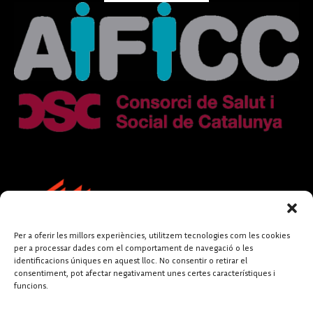
Per a oferir les millors experiències, utilitzem tecnologies com les cookies
per a processar dades com el comportament de navegació o les
identificacions úniques en aquest lloc. No consentir o retirar el
consentiment, pot afectar negativament unes certes característiques i
funcions.