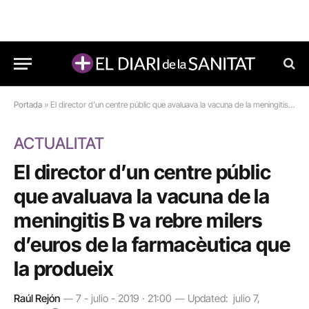
Portada
»
El director d’un centre públic que avaluava la vacuna de la meningitis B va rebre milers d’euros de la farmacèutica que la produeix
ACTUALITAT
El director d’un centre públic
que avaluava la vacuna de la
meningitis B va rebre milers
d’euros de la farmacèutica que
la produeix
Raúl Rejón
7 - julio - 2019 · 21:00
Updated:
julio 7,