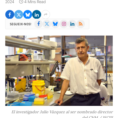
2024
4 Mins Read
Facebook
X
Bluesky
Instagram
LinkedIn
RSS
SEGUEIX-NOS!
(Twitter)
El investigador Julio Vázquez al ser nombrado director
del CNM / ISCIII