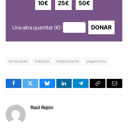
10€
25€
50€
DONAR
Una altra quantitat (€):
famacèutic
Indústria
medicaments
pagaments
Facebook
Twitter
Bluesky
LinkedIn
Telegram
Copy
Email
Link
Raúl Rejón