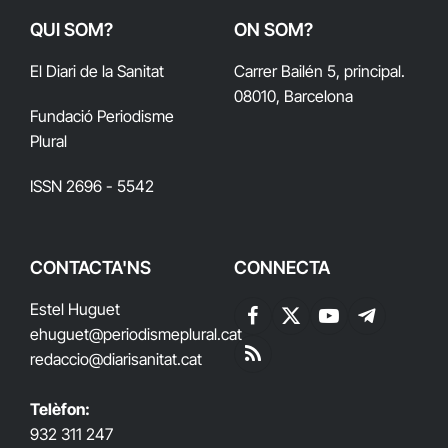
QUI SOM?
ON SOM?
El Diari de la Sanitat
Carrer Bailén 5, principal.
08010, Barcelona
Fundació Periodisme
Plural
ISSN 2696 - 5542
CONTACTA'NS
CONNECTA
Estel Huguet
Facebook
X
YouTube
Telegram
ehuguet
@periodismeplural.cat
(Twitter)
redaccio@diarisanitat.cat
RSS
Telèfon:
932 311 247