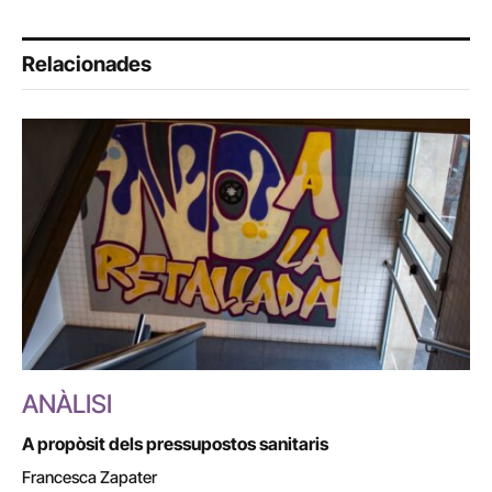
Relacionades
ANÀLISI
A propòsit dels pressupostos sanitaris
Francesca Zapater