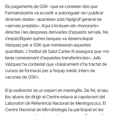
Els pagaments de GSK –que es coneixen des que
Farmaindustria va accedir a autoregular-se i publicar
diverses dades– apareixen sota l’epígraf general de
«serveis prestats». Aquí s’inclouen els «honoraris»
directes i les despeses derivades d’aquests serveis. No
s’especifiquen quines tasques va desenvolupar
Vázquez per a GSK que mereixessin aquestes
quantitats. L’Institut de Salut Carles III assegura que «no
tenia coneixement d’aquestes transferències». Julio
Vázquez ha contestat que «bàsicament s’ha tractat de
cursos de formació per a l’equip mèdic intern de
vacunes de GSK».
El ja exdirector és un expert en meningitis. De fet, el seu
lloc abans de dirigir el Centre estava al capdavant del
Laboratori de Referència Nacional de Meningococs. El
Centre Nacional de Microbiologia ha participat en les