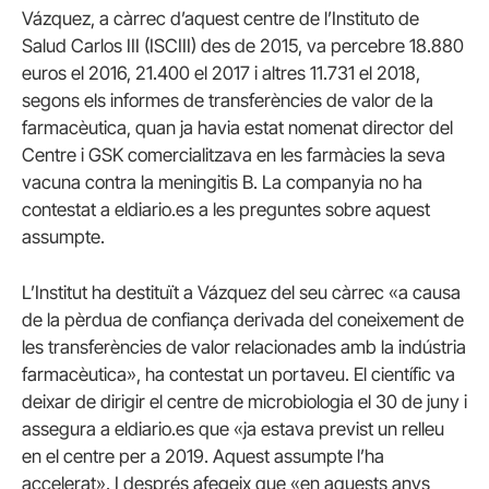
Vázquez, a càrrec d’aquest centre de l’Instituto de
Salud Carlos III (ISCIII) des de 2015, va percebre 18.880
euros el 2016, 21.400 el 2017 i altres 11.731 el 2018,
segons els informes de transferències de valor de la
farmacèutica, quan ja havia estat nomenat director del
Centre i GSK comercialitzava en les farmàcies la seva
vacuna contra la meningitis B. La companyia no ha
contestat a eldiario.es a les preguntes sobre aquest
assumpte.
L’Institut ha destituït a Vázquez del seu càrrec «a causa
de la pèrdua de confiança derivada del coneixement de
les transferències de valor relacionades amb la indústria
farmacèutica», ha contestat un portaveu. El científic va
deixar de dirigir el centre de microbiologia el 30 de juny i
assegura a eldiario.es que «ja estava previst un relleu
en el centre per a 2019. Aquest assumpte l’ha
accelerat». I després afegeix que «en aquests anys