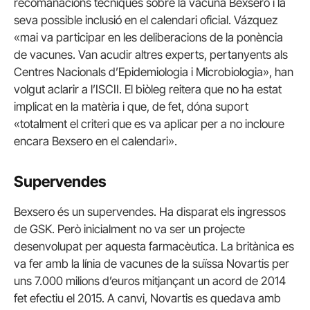
recomanacions tècniques sobre la vacuna Bexsero i la
seva possible inclusió en el calendari oficial. Vázquez
«mai va participar en les deliberacions de la ponència
de vacunes. Van acudir altres experts, pertanyents als
Centres Nacionals d’Epidemiologia i Microbiologia», han
volgut aclarir a l’ISCII. El biòleg reitera que no ha estat
implicat en la matèria i que, de fet, dóna suport
«totalment el criteri que es va aplicar per a no incloure
encara Bexsero en el calendari».
Supervendes
Bexsero és un supervendes. Ha disparat els ingressos
de GSK. Però inicialment no va ser un projecte
desenvolupat per aquesta farmacèutica. La britànica es
va fer amb la línia de vacunes de la suïssa Novartis per
uns 7.000 milions d’euros mitjançant un acord de 2014
fet efectiu el 2015. A canvi, Novartis es quedava amb