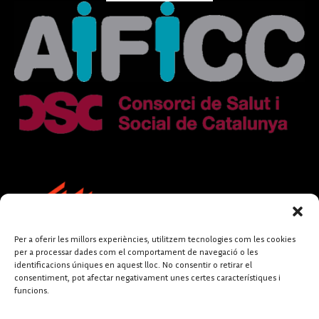
Per a oferir les millors experiències, utilitzem tecnologies com les cookies
per a processar dades com el comportament de navegació o les
identificacions úniques en aquest lloc. No consentir o retirar el
consentiment, pot afectar negativament unes certes característiques i
funcions.