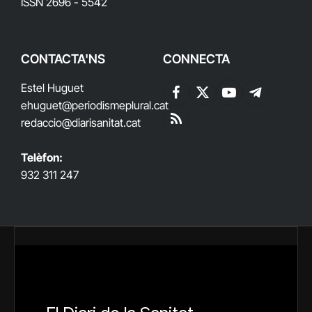
ISSN 2696 - 5542
CONTACTA'NS
CONNECTA
Estel Huguet
Facebook
X
YouTube
Telegram
ehuguet
@periodismeplural.cat
(Twitter)
redaccio@diarisanitat.cat
RSS
Telèfon:
932 311 247