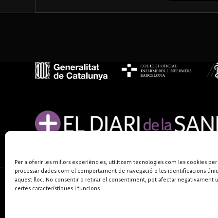
Per a oferir les millors experiències, utilitzem tecnologies com les cookies per
processar dades com el comportament de navegació o les identificacions úni
aquest lloc. No consentir o retirar el consentiment, pot afectar negativament 
certes característiques i funcions.