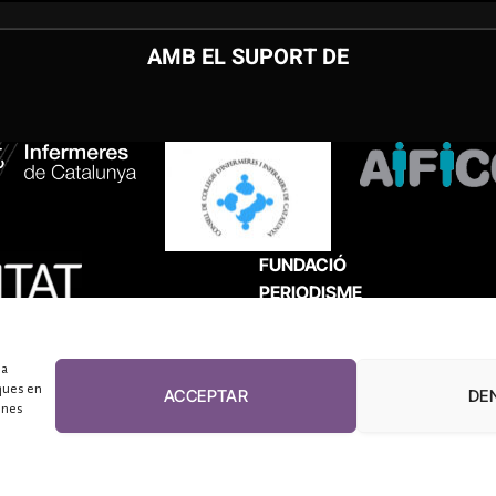
AMB EL SUPORT DE
FUNDACIÓ
PERIODISME
PLURAL
 a
ques en
ACCEPTAR
DE
unes
El Diari de la Sanitat, 2026