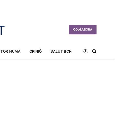
COL·LABORA
CTOR HUMÀ
OPINIÓ
SALUT BCN