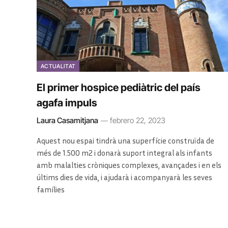
ACTUALITAT
El primer hospice pediàtric del país
agafa impuls
Laura Casamitjana
febrero 22, 2023
Aquest nou espai tindrà una superfície construïda de
més de 1.500 m2 i donarà suport integral als infants
amb malalties cròniques complexes, avançades i en els
últims dies de vida, i ajudarà i acompanyarà les seves
famílies