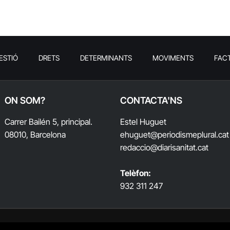
ESTIÓ
DRETS
DETERMINANTS
MOVIMENTS
FAC
ON SOM?
CONTACTA'NS
Carrer Bailén 5, principal.
Estel Huguet
08010, Barcelona
ehuguet
@periodismeplural.cat
redaccio@diarisanitat.cat
Telèfon:
932 311 247