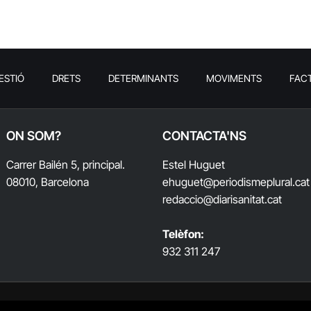
ESTIÓ
DRETS
DETERMINANTS
MOVIMENTS
FAC
ON SOM?
CONTACTA'NS
Carrer Bailén 5, principal.
Estel Huguet
08010, Barcelona
ehuguet
@periodismeplural.cat
redaccio@diarisanitat.cat
Telèfon:
932 311 247