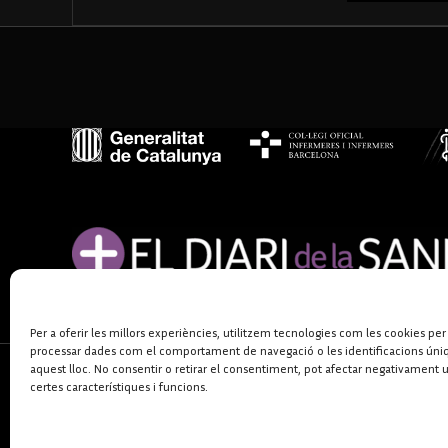
Per a oferir les millors experiències, utilitzem tecnologies com les cookies per
processar dades com el comportament de navegació o les identificacions úni
aquest lloc. No consentir o retirar el consentiment, pot afectar negativament 
certes característiques i funcions.