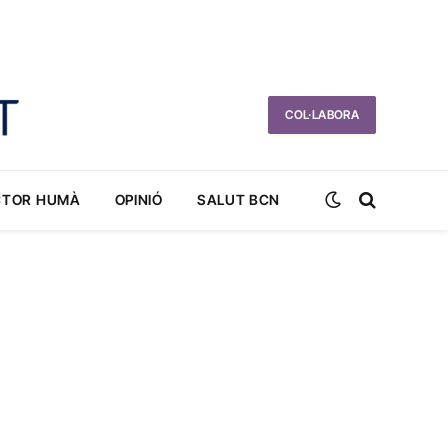
COL·LABORA
CTOR HUMÀ
OPINIÓ
SALUT BCN