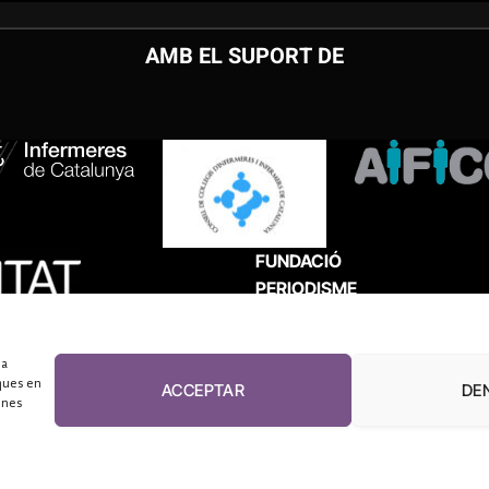
AMB EL SUPORT DE
FUNDACIÓ
PERIODISME
PLURAL
 a
ques en
ACCEPTAR
DE
unes
El Diari de la Sanitat, 2026