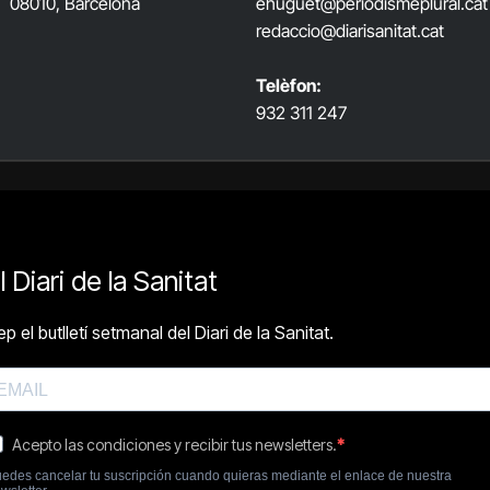
08010, Barcelona
ehuguet
@periodismeplural.cat
redaccio@diarisanitat.cat
Telèfon:
932 311 247