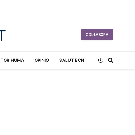
COL·LABORA
CTOR HUMÀ
OPINIÓ
SALUT BCN