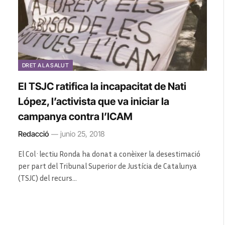
DRET A LA SALUT
El TSJC ratifica la incapacitat de Nati
López, l’activista que va iniciar la
campanya contra l’ICAM
Redacció
junio 25, 2018
El Col·lectiu Ronda ha donat a conèixer la desestimació
per part del Tribunal Superior de Justícia de Catalunya
(TSJC) del recurs…