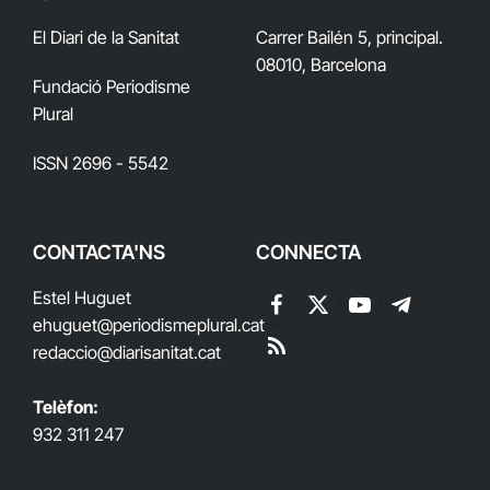
El Diari de la Sanitat
Carrer Bailén 5, principal.
08010, Barcelona
Fundació Periodisme
Plural
ISSN 2696 - 5542
CONTACTA'NS
CONNECTA
Estel Huguet
Facebook
X
YouTube
Telegram
ehuguet
@periodismeplural.cat
(Twitter)
redaccio@diarisanitat.cat
RSS
Telèfon:
932 311 247