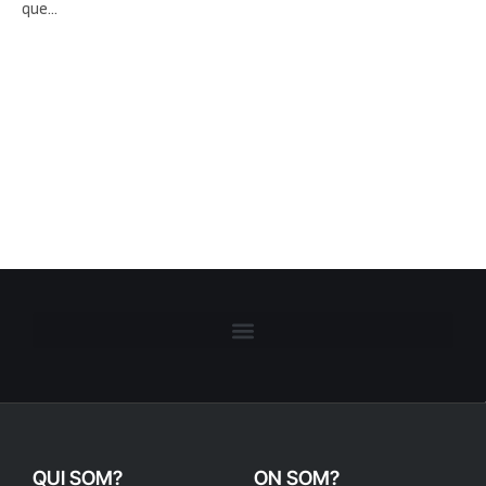
que…
QUI SOM?
ON SOM?