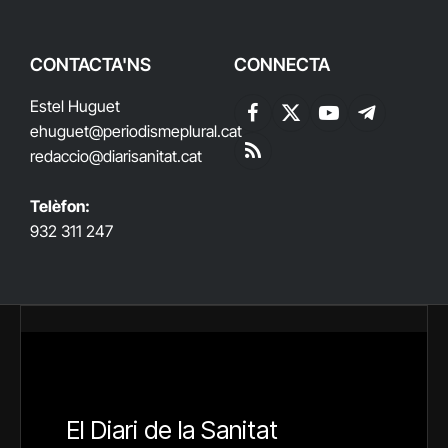
CONTACTA'NS
CONNECTA
Estel Huguet
Facebook
X
YouTube
Telegram
ehuguet
@periodismeplural.cat
(Twitter)
redaccio@diarisanitat.cat
RSS
Telèfon:
932 311 247