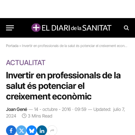
Portada
»
Invertir en professionals de la salut és potenciar el creixement econòmic
ACTUALITAT
Invertir en professionals de la
salut és potenciar el
creixement econòmic
Joan Gené
14 - octubre - 2016 · 09:59
Updated:
julio 7,
2024
3 Mins Read