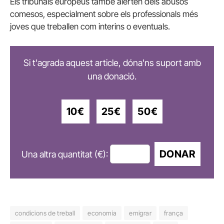
Els tribunals europeus també alerten dels abusos
comesos, especialment sobre els professionals més
joves que treballen com interins o eventuals.
Si t'agrada aquest article, dóna'ns suport amb
una donació.
10€
25€
50€
DONAR
Una altra quantitat (€):
condicions de treball
economia
emigrar
frança