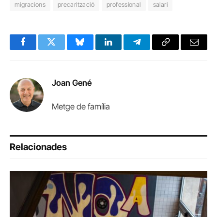
migracions
precarització
professional
salari
Facebook
Twitter
Bluesky
LinkedIn
Telegram
Copy
Email
Link
Joan Gené
Metge de família
Relacionades