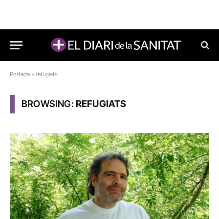
Portada
»
refugiats
BROWSING:
REFUGIATS