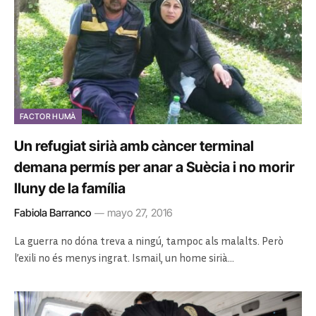
FACTOR HUMÀ
Un refugiat sirià amb càncer terminal
demana permís per anar a Suècia i no morir
lluny de la família
Fabiola Barranco
mayo 27, 2016
La guerra no dóna treva a ningú, tampoc als malalts. Però
l’exili no és menys ingrat. Ismail, un home sirià…