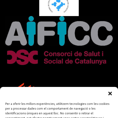
Per a oferir les millors experiències, utilitzem tecnologies com les cookies
per a processar dades com el comportament de navegació o les
identificacions úniques en aquest lloc. No consentir o retirar el
consentiment, pot afectar negativament unes certes característiques i