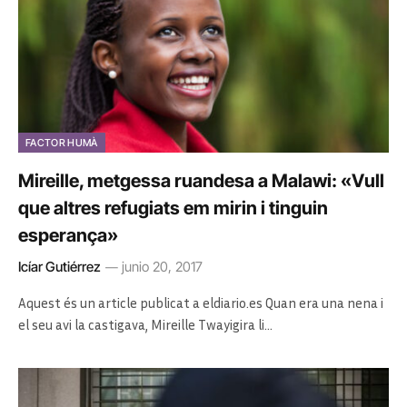
FACTOR HUMÀ
Mireille, metgessa ruandesa a Malawi: «Vull
que altres refugiats em mirin i tinguin
esperança»
Icíar Gutiérrez
junio 20, 2017
Aquest és un article publicat a eldiario.es Quan era una nena i
el seu avi la castigava, Mireille Twayigira li…