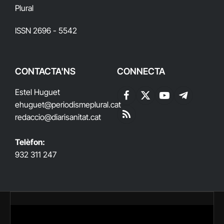
Plural
ISSN 2696 - 5542
CONTACTA'NS
CONNECTA
Estel Huguet
Facebook
X
YouTube
Telegram
ehuguet
@periodismeplural.cat
(Twitter)
redaccio@diarisanitat.cat
RSS
Telèfon:
932 311 247