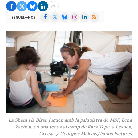
Facebook
X
Bluesky
Instagram
LinkedIn
RSS
SEGUEIX-NOS!
(Twitter)
La Sham i la Bisan juguen amb la psiquiatra de MSF, Lena
Zachou, en una tenda al camp de Kara Tepe, a Lesbos,
Grècia. / Georgios Makkas/Panos Pictures