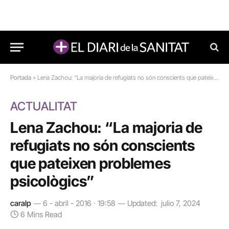
Portada
»
Lena Zachou: “La majoria de refugiats no són conscients que pateixen problemes psicològics”
ACTUALITAT
Lena Zachou: “La majoria de
refugiats no són conscients
que pateixen problemes
psicològics”
caralp
6 - abril - 2016 · 19:58
Updated:
julio 7, 2024
6 Mins Read