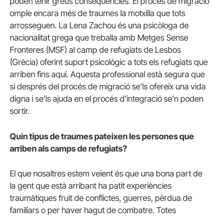
poden tenir greus conseqüències. El procés de migració
omple encara més de traumes la motxilla que tots
arrosseguen. La Lena Zachou és una psicòloga de
nacionalitat grega que treballa amb Metges Sense
Fronteres (MSF) al camp de refugiats de Lesbos
(Grècia) oferint suport psicològic a tots els refugiats que
arriben fins aquí. Aquesta professional està segura que
si després del procés de migració se’ls ofereix una vida
digna i se’ls ajuda en el procés d’integració se’n poden
sortir.
Quin tipus de traumes pateixen les persones que
arriben als camps de refugiats?
El que nosaltres estem veient és que una bona part de
la gent que està arribant ha patit experiències
traumàtiques fruit de conflictes, guerres, pèrdua de
familiars o per haver hagut de combatre. Totes