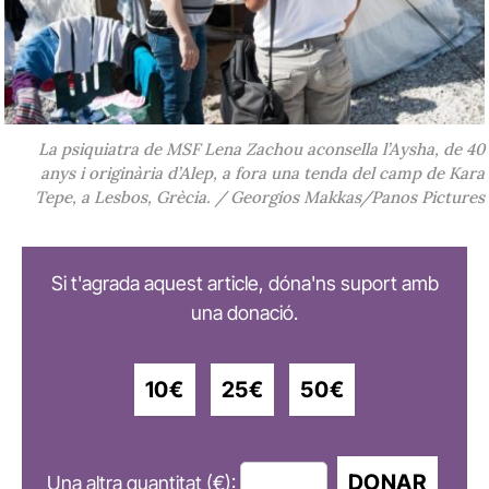
La psiquiatra de MSF Lena Zachou aconsella l’Aysha, de 40
anys i originària d’Alep, a fora una tenda del camp de Kara
Tepe, a Lesbos, Grècia. / Georgios Makkas/Panos Pictures
Si t'agrada aquest article, dóna'ns suport amb
una donació.
10€
25€
50€
DONAR
Una altra quantitat (€):