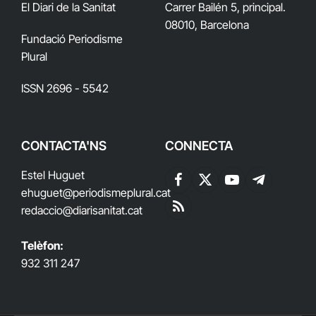
El Diari de la Sanitat
Carrer Bailén 5, principal.
08010, Barcelona
Fundació Periodisme
Plural
ISSN 2696 - 5542
CONTACTA'NS
CONNECTA
Estel Huguet
Facebook
X
YouTube
Telegram
ehuguet
@periodismeplural.cat
(Twitter)
redaccio@diarisanitat.cat
RSS
Telèfon:
932 311 247