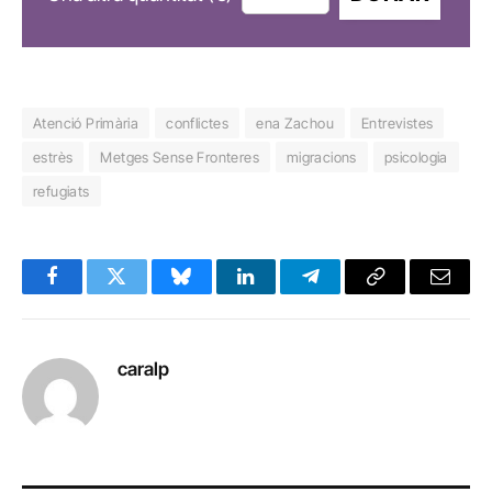
Atenció Primària
conflictes
ena Zachou
Entrevistes
estrès
Metges Sense Fronteres
migracions
psicologia
refugiats
Facebook
Twitter
Bluesky
LinkedIn
Telegram
Copy
Email
Link
caralp