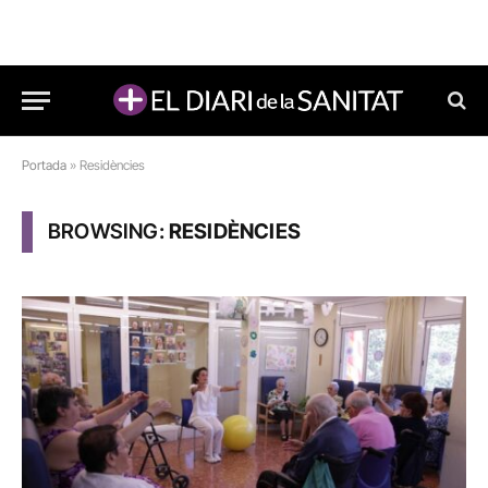
Portada
»
Residències
BROWSING:
RESIDÈNCIES