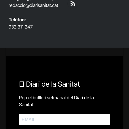
(Twitter)
redaccio@diarisanitat.cat
RSS
Telèfon:
932 311 247