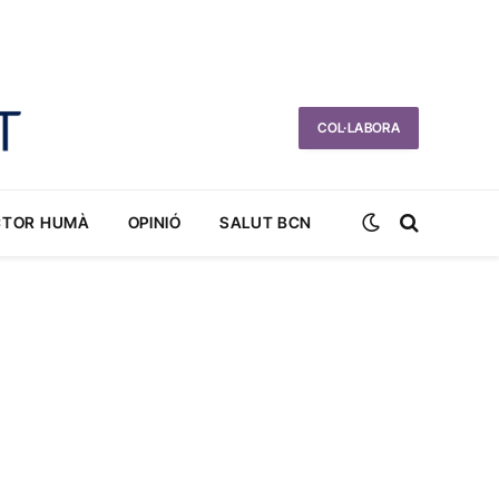
COL·LABORA
CTOR HUMÀ
OPINIÓ
SALUT BCN