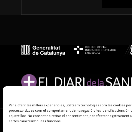
Per a oferir les millors experiències, utilitzem tecnologies com les cookies per
processar dades com el comportament de navegació o les identificacions úni
aquest lloc. No consentir o retirar el consentiment, pot afectar negativament 
certes característiques i funcions.