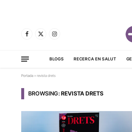
Facebook
X
Instagram
(Twitter)
BLOGS
RECERCA EN SALUT
GE
Portada
»
revista drets
BROWSING:
REVISTA DRETS