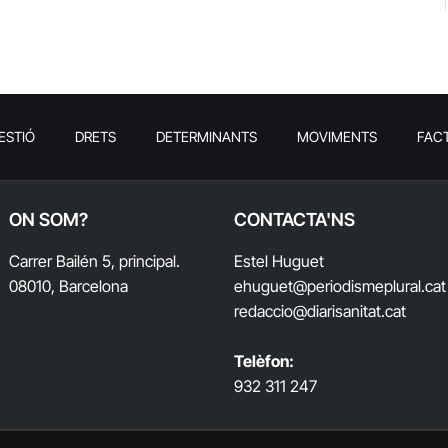
ESTIÓ
DRETS
DETERMINANTS
MOVIMENTS
FAC
ON SOM?
CONTACTA'NS
Carrer Bailén 5, principal.
Estel Huguet
08010, Barcelona
ehuguet
@periodismeplural.cat
redaccio@diarisanitat.cat
Telèfon:
932 311 247