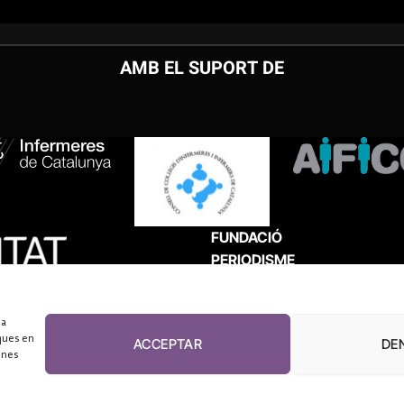
AMB EL SUPORT DE
FUNDACIÓ
PERIODISME
PLURAL
 a
ques en
ACCEPTAR
DE
unes