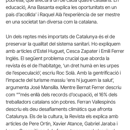
pobresa, que afecta a un de cada quatre catalans. En
educació, Ana Basanta explica les oportunitats en un
país d’acollida’ i Raquel Alà l’experiència de ser mestre
en una societat tan diversa com la catalana.
Un dels reptes més importats de Catalunya és el de
preservar la qualitat del sistema sanitari. Ho expliquem
amb articles d’Estel Huguet, Cesca Zapater i Emili Ferrer
Inglés. El següent problema crucial que aborda la
revista és el de l’habitatge, ‘un dret humà en les urpes
de l’especulació’, escriu Roc Solà. Amb la gentrificació i
l’impacte del turisme massiu ‘ens hi juguem la salut’,
argumenta José Mansilla. Mentre Bernat Ferrer descriu
com “”més enllà dels records d’ocupació, el 16% dels
treballadors catalans són pobres. Ferran Vallespinós
descriu els deu desafiaments climàtics que afronta
Catalunya. Els de la cultura, la Revista els explica amb
articles de Pere Ortin, Xavier Atance, Gabriel Jaraba i