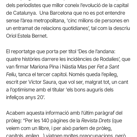
dels periodistes que millor coneix l’evolució de la capital
de Catalunya. Una Barcelona que no es pot entendre
sense l’àrea metropolitana, ‘cinc milions de persones en
un entramat de relacions quotidianes’, tal com la descriu
Oriol Estela Bernet.
El reportatge que porta per títol ‘Des de l’andana:
quatre històries darrere les incidències de Rodalies’, que
van firmar Mariona Pina i Nàstia Mas per
Fet a Sant
Feliu
, tanca el tercer capítol. Només queda l’epíleg,
escrit per Víctor Saura, que vol ser, malgrat tot, un cant
a l’optimisme amb el titular ‘els bons auguris dels
infeliços anys 20’.
Acabem aquesta informació amb l’últim paràgraf del
pròleg: “Per les 140 pàgines de la
Revista Drets
(que
veiem com un llibre, i per això parlem de pròleg,
capítols, epíleg…) viatgen moltes preocupacions, però