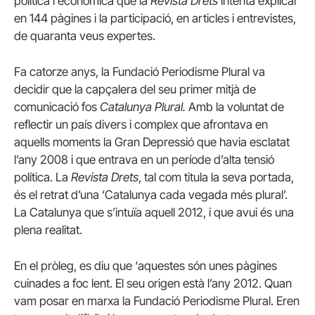
política i econòmica que la
Revista Drets
intenta explicar
en 144 pàgines i la participació, en articles i entrevistes,
de quaranta veus expertes.
Fa catorze anys, la Fundació Periodisme Plural va
decidir que la capçalera del seu primer mitjà de
comunicació fos
Catalunya Plural.
Amb la voluntat de
reflectir un país divers i complex que afrontava en
aquells moments la Gran Depressió que havia esclatat
l’any 2008 i que entrava en un període d’alta tensió
política. La
Revista Drets
, tal com titula la seva portada,
és el retrat d’una ‘Catalunya cada vegada més plural’.
La Catalunya que s’intuïa aquell 2012, i que avui és una
plena realitat.
En el pròleg, es diu que ‘aquestes són unes pàgines
cuinades a foc lent. El seu origen està l’any 2012. Quan
vam posar en marxa la Fundació Periodisme Plural. Eren