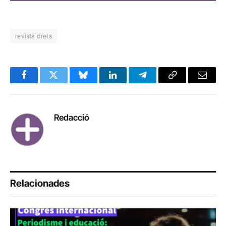
revista drets
Facebook
Twitter
Bluesky
LinkedIn
Telegram
Copy
Email
Link
Redacció
Relacionades