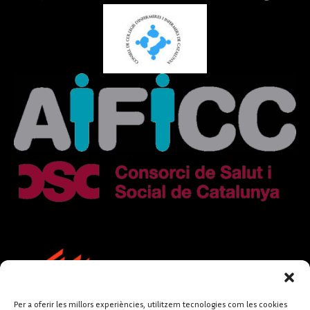
Per a oferir les millors experiències, utilitzem tecnologies com les cookies