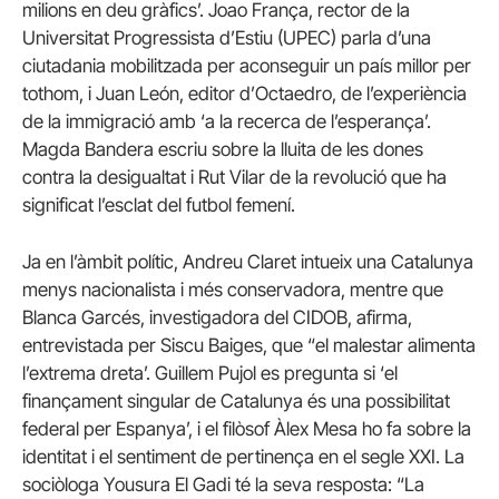
milions en deu gràfics’. Joao França, rector de la
Universitat Progressista d’Estiu (UPEC) parla d’una
ciutadania mobilitzada per aconseguir un país millor per
tothom, i Juan León, editor d’Octaedro, de l’experiència
de la immigració amb ‘a la recerca de l’esperança’.
Magda Bandera escriu sobre la lluita de les dones
contra la desigualtat i Rut Vilar de la revolució que ha
significat l’esclat del futbol femení.
Ja en l’àmbit polític, Andreu Claret intueix una Catalunya
menys nacionalista i més conservadora, mentre que
Blanca Garcés, investigadora del CIDOB, afirma,
entrevistada per Siscu Baiges, que “el malestar alimenta
l’extrema dreta’. Guillem Pujol es pregunta si ‘el
finançament singular de Catalunya és una possibilitat
federal per Espanya’, i el filòsof Àlex Mesa ho fa sobre la
identitat i el sentiment de pertinença en el segle XXI. La
sociòloga Yousura El Gadi té la seva resposta: “La