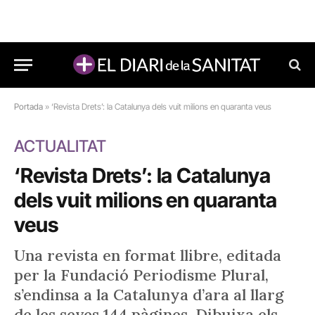
Portada
»
‘Revista Drets’: la Catalunya dels vuit milions en quaranta veus
ACTUALITAT
‘Revista Drets’: la Catalunya
dels vuit milions en quaranta
veus
Una revista en format llibre, editada
per la Fundació Periodisme Plural,
s’endinsa a la Catalunya d’ara al llarg
de les seves 144 pàgines. Dibuixa els