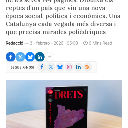
reptes d’un país que viu una nova
època social, política i econòmica. Una
Catalunya cada vegada més diversa i
que precisa mirades polièdriques
Redacció
3 - febrero - 2026 · 05:00
6 Mins Read
Facebook
X
Bluesky
Instagram
LinkedIn
RSS
SEGUEIX-NOS!
(Twitter)