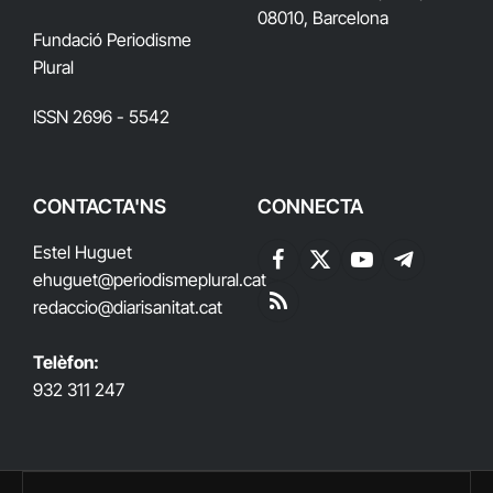
08010, Barcelona
Fundació Periodisme
Plural
ISSN 2696 - 5542
CONTACTA'NS
CONNECTA
Estel Huguet
Facebook
X
YouTube
Telegram
ehuguet
@periodismeplural.cat
(Twitter)
redaccio@diarisanitat.cat
RSS
Telèfon:
932 311 247