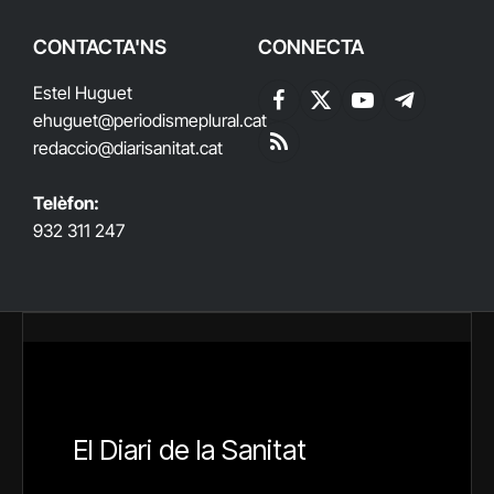
CONTACTA'NS
CONNECTA
Estel Huguet
Facebook
X
YouTube
Telegram
ehuguet
@periodismeplural.cat
(Twitter)
redaccio@diarisanitat.cat
RSS
Telèfon:
932 311 247