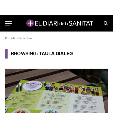
Portada
»
Taula Diàleg
BROWSING:
TAULA DIÀLEG