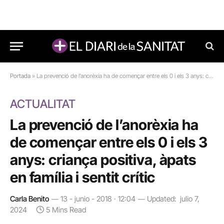
Portada
»
La prevenció de l’anorèxia ha de començar entre els 0 i els 3 anys: criança positiva, àpats en família i sentit crític
ACTUALITAT
La prevenció de l’anorèxia ha
de començar entre els 0 i els 3
anys: criança positiva, àpats
en família i sentit crític
Carla Benito
13 - junio - 2018 · 12:04
Updated:
julio 7,
2024
5 Mins Read