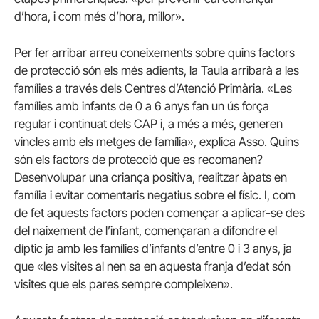
d’hora, i com més d’hora, millor».
Per fer arribar arreu coneixements sobre quins factors
de protecció són els més adients, la Taula arribarà a les
famílies a través dels Centres d’Atenció Primària. «Les
famílies amb infants de 0 a 6 anys fan un ús força
regular i continuat dels CAP i, a més a més, generen
vincles amb els metges de família», explica Asso. Quins
són els factors de protecció que es recomanen?
Desenvolupar una criança positiva, realitzar àpats en
família i evitar comentaris negatius sobre el físic. I, com
de fet aquests factors poden començar a aplicar-se des
del naixement de l’infant, començaran a difondre el
díptic ja amb les famílies d’infants d’entre 0 i 3 anys, ja
que «les visites al nen sa en aquesta franja d’edat són
visites que els pares sempre compleixen».