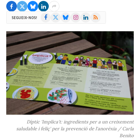
Facebook
X
Bluesky
Instagram
LinkedIn
RSS
SEGUEIX-NOS!
(Twitter)
Díptic 'Implica't: ingredients per a un creixement
saludable i feliç' per la prevenció de l'anorèxia / Carla
Benito