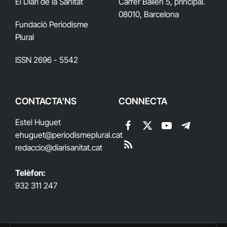
El Diari de la Sanitat
Carrer Bailén 5, principal.
08010, Barcelona
Fundació Periodisme
Plural
ISSN 2696 - 5542
CONTACTA'NS
CONNECTA
Estel Huguet
Facebook
X
YouTube
Telegram
ehuguet
@periodismeplural.cat
(Twitter)
redaccio@diarisanitat.cat
RSS
Telèfon:
932 311 247