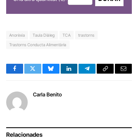
Anorèxia
Taula Diàleg
TCA
trastorns
Trastorns Conducta Alimentària
Facebook
Twitter
Bluesky
LinkedIn
Telegram
Copy
Email
Link
Carla Benito
Relacionades