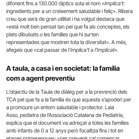
difonent fins a 130.000 díptics sota el nom «
Implica’t
:
ingredients per a un creixement saludable i feliç». Ribera
creu que serà de gran utilitat i ha volgut destaca que
«està molt ben pensat tan pel que fa als conceptes, els
plats dibuixats o les famílies que hi surten
representades que mostren tota la diversitat». A més,
afegeix que «cal passar de l’
Implica’t a l’Implicat
«.
A taula, a casa i en societat: la família
com a agent preventiu
L’objectiu de la Taula de diàleg per a la prevenció dels
TCA pel que fa a la família és que aquesta s’apoderi per
a promoure un entorn saludable i protector. Laia
Asso, pediatra de l’Associació Catalana de Pediatria,
explica que el document va adreçat a totes les famílies
amb infants de 0 a 12 anys però focalitza fins i tot en
etapes primerenques: «per prevenir cal començar